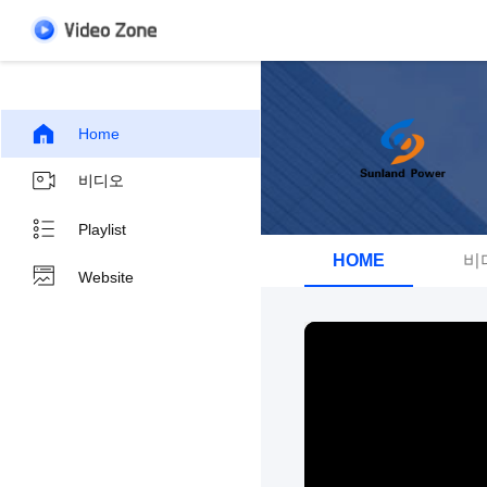
Home
비디오
Playlist
HOME
비
Website