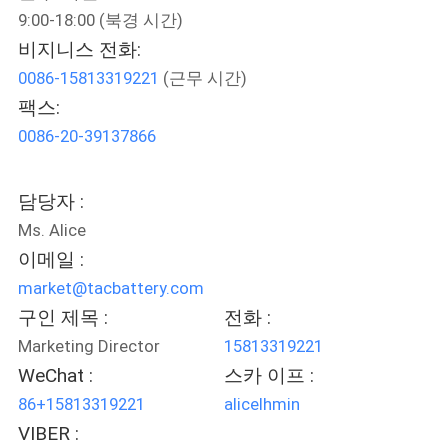
9:00-18:00 (북경 시간)
사
비지니스 전화:
소
0086-15813319221
(근무 시간)
개
팩스:
0086-20-39137866
공
담당자 :
장
Ms. Alice
견
이메일 :
market@tacbattery.com
학
구인 제목 :
전화 :
Marketing Director
15813319221
품
WeChat :
스카 이프 :
질
86+15813319221
alicelhmin
VIBER :