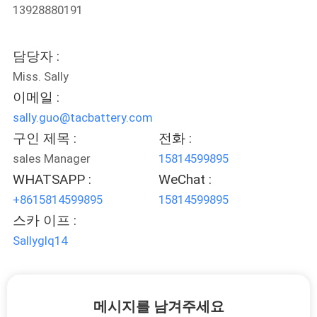
관
13928880191
리
담당자 :
문
Miss. Sally
이메일 :
의
sally.guo@tacbattery.com
하
구인 제목 :
전화 :
sales Manager
15814599895
기
WHATSAPP :
WeChat :
+8615814599895
15814599895
소
스카 이프 :
식
Sallyglq14
케
메시지를 남겨주세요