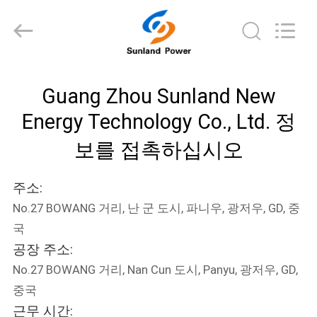
체.
Copyright
©
2011
-
2026
Guang
집
Zhou
Sunland
New
Guang Zhou Sunland New
Energy
Technology
Energy Technology Co., Ltd. 정
Co.,
제
Ltd..
All
보를 접촉하십시오
Rights
품
Reserved.
주소:
동
No.27 BOWANG 거리, 난 군 도시, 파니우, 광저우, GD, 중
영
국
공장 주소:
상
No.27 BOWANG 거리, Nan Cun 도시, Panyu, 광저우, GD,
중국
회
근무 시간: