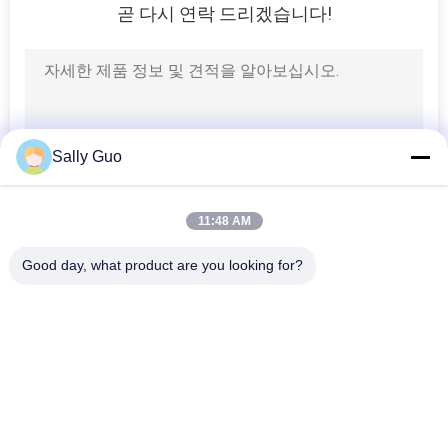
이
곧 다시 연락 드리겠습니다!
스
조
회
Sally Guo
를
11:48 AM
요
청
Good day, what product are you looking for?
모든
하
휴대용 에너지 저장 
리튬 이온 원통형 배
다
시스템
터리
3.2 V LiFePO4 배터리
Li-미네소타 배터리
사