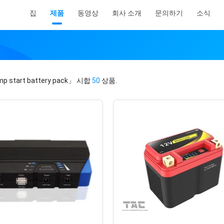
집
제품
동영상
회사 소개
문의하기
소식
p start battery pack」
시합
50
상품.