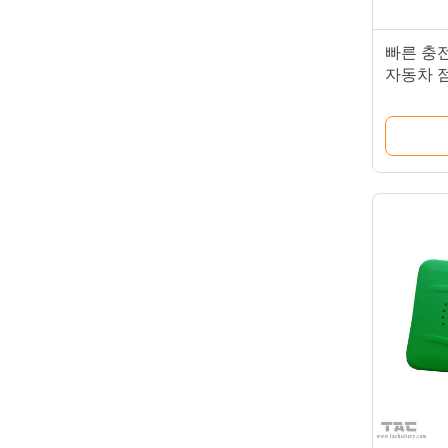
빠른 충전
자동차 점프
방정계 