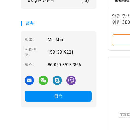
E Cig 큰 건전지
(18)
안전 망치
위한 30
접촉
접촉:
Ms. Alice
전화 번
15813319221
호:
팩스:
86-020-39137866
접촉