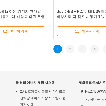
합체 Li 이온 건전지 휴대용
Usb 아BS + PC/두 배 USV를
시동기, 차 비상 지휘권 은행
비상사태 차 점프 시동기 19v
최고의 가격
최고의 가격
1
2
3
4
배터리 에너지 저장 시스템
저희를 따르십시오
20 킬로와트시 분포된 마이크로
No.27 BOWA
전력망 에너지 저장 시스템 리튬
시, 파니우, 광저
건전지 팩