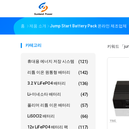
홈
제품 소개
Jump Start Battery Pack 온라인 제조업체
카테고리
키워드
「jum
휴대용 에너지 저장 시스템
(121)
리튬 이온 원통형 배터리
(142)
3.2 V LiFePO4 배터리
(136)
Li-미네소타 배터리
(47)
폴리머 리튬 이온 배터리
(57)
LiSOCl2 배터리
(66)
12v LiFePO4 배터리 팩
(117)