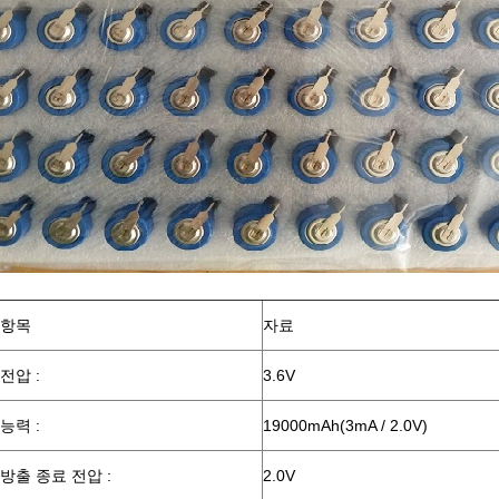
항목
자료
전압 :
3.6V
능력 :
19000mAh(3mA / 2.0V)
방출 종료 전압 :
2.0V