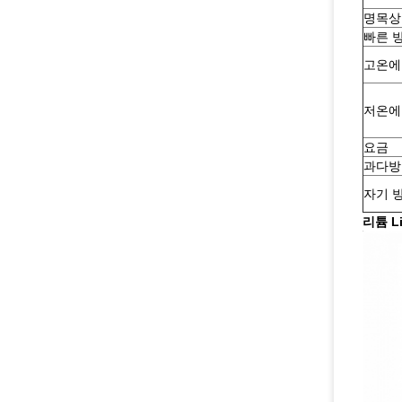
명목상
빠른 
고온에
저온에
요금
과다방
자기 
리튬 L