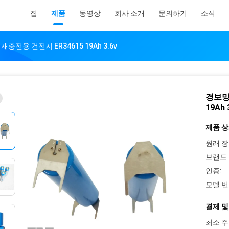
집
제품
동영상
회사 소개
문의하기
소식
- 재충전용 건전지 ER34615 19Ah 3.6v
경보망 
19Ah 
제품 상
원래 장
브랜드 
인증:
모델 번
결제 및
최소 주