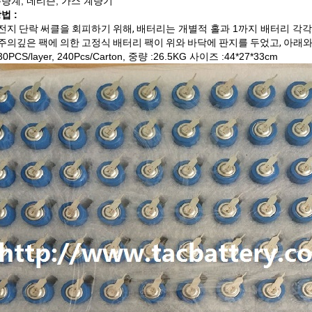
량계, 네티즌, 가스 계량기
법 :
전지 단락 써클을 회피하기 위해,
배터리는 개별적 홀과 1까지 배터리 각
주의깊은 팩에 의한 고정식 배터리 팩이 위와 바닥에 판지를 두었고, 아래
30PCS/layer, 240Pcs/Carton, 중량 :26.5KG 사이즈 :44*27*33cm