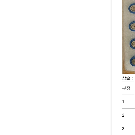
상술 :
부정
1
2
3