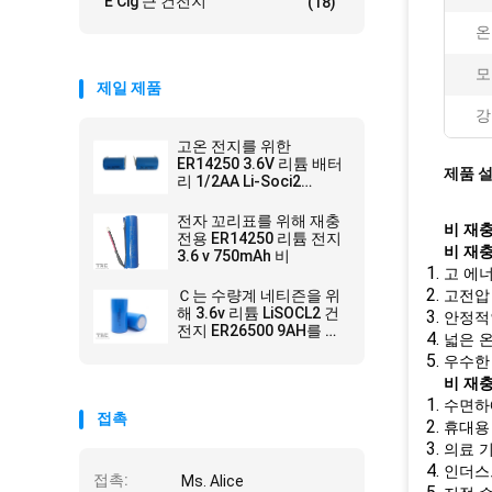
E Cig 큰 건전지
(18)
온
모
제일 제품
강
고온 전지를 위한
ER14250 3.6V 리튬 배터
제품 
리 1/2AA Li-Soci2
800mAh
전자 꼬리표를 위해 재충
비 재충
전용 ER14250 리튬 전지
비 재충
3.6 v 750mAh 비
고 에너
Ｃ는 수량계 네티즌을 위
고전압 
해 3.6v 리튬 LiSOCL2 건
안정적인
전지 ER26500 9AH를 모
넓은 온
델링합니다
우수한 
비 재충
수면하
접촉
휴대용 
의료 기
인더스
접촉:
Ms. Alice