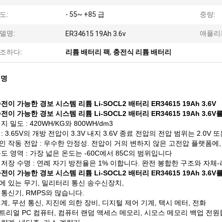
도:
- 55~ +85 급
중량:
델명:
애플리
ER34615 19Ah 3.6v
조하다:
리튬 배터리 팩
,
충전식 리튬 배터리
설명
전이 가능한 경보 시스템 리튬 Li-SOCL2 배터리 ER34615 19Ah 3.6V
전이 가능한 경보 시스템 리튬 Li-SOCL2 배터리 ER34615 19Ah 3.6V
지 밀도 : 420WH/KG와 800WH/dm3
: 3.65V의 개방 전압이 3.3V 내지 3.6V 종료 전압의 전압 범위는 2.0V 또
 작동 전압 : 우수한 안정성. 전압이 거의 변하지 않은 고전압 플랫폼에,
도 영역 : 가장 넓은 온도는 -60C에서 85C의 범위입니다
저장 수명 : 연례 자기 방전율은 1% 이합니다. 완전 봉합한 구조와 자체-
전이 가능한 경보 시스템 리튬 Li-SOCL2 배터리 ER34615 19Ah 3.6V
에 있는 무기, 밀리터리 통신 송수신장치,
통신기, RMPS와 많습니다.
계, 무선 통신, 지진에 의한 장비, 디지털 제어 기계, 택시 메터, 전화
트리얼 PC 컴퓨터, 컴퓨터 랜덤 액세스 메모리, 시모스 메모리 백업 전원