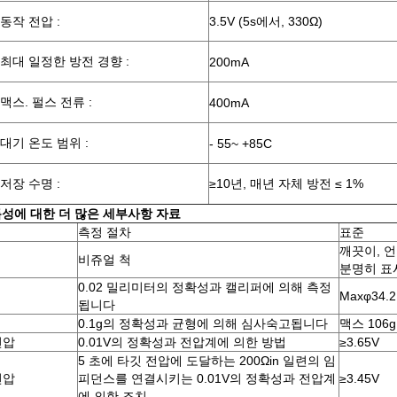
동작 전압 :
3.5V (5s에서, 330Ω)
최대 일정한 방전 경향 :
200mA
맥스. 펄스 전류 :
400mA
대기 온도 범위 :
- 55~ +85C
저장 수명 :
≥10년, 매년 자체 방전 ≤ 1%
특성에 대한 더 많은 세부사항 자료
측정 절차
표준
깨끗이, 
비쥬얼 척
분명히 표
0.02 밀리미터의 정확성과 캘리퍼에 의해 측정
Maxφ34.
됩니다
0.1g의 정확성과 균형에 의해 심사숙고됩니다
맥스 106g
전압
0.01V의 정확성과 전압계에 의한 방법
≥3.65V
5 초에 타깃 전압에 도달하는 200Ωin 일련의 임
전압
피던스를 연결시키는 0.01V의 정확성과 전압계
≥3.45V
에 의한 조치.