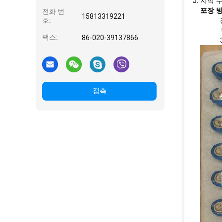
지적 수
포장 방
전화 번
15813319221
호:
팩스:
86-020-39137866
접촉