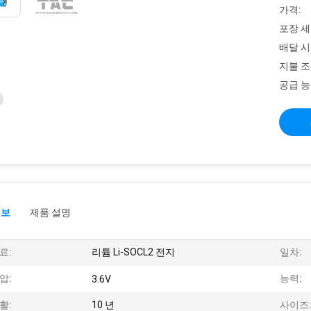
가격:
포장 세
배달 시
지불 조
공급 능
정보
제품 설명
료:
리튬 Li-SOCL2 전지
일차:
압:
능력:
3.6V
활:
10 년
사이즈