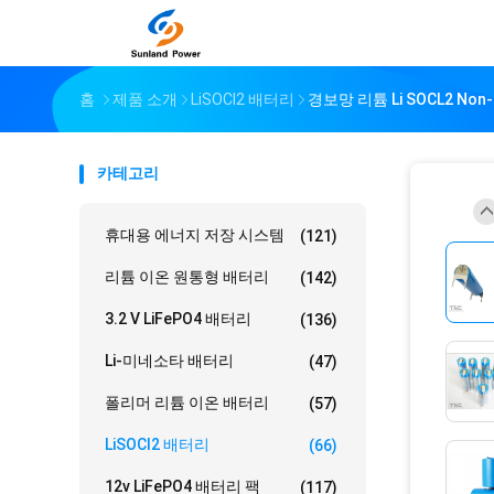
홈
제품 소개
LiSOCl2 배터리
경보망 리튬 Li SOCL2 Non
카테고리
휴대용 에너지 저장 시스템
(121)
리튬 이온 원통형 배터리
(142)
3.2 V LiFePO4 배터리
(136)
Li-미네소타 배터리
(47)
폴리머 리튬 이온 배터리
(57)
LiSOCl2 배터리
(66)
12v LiFePO4 배터리 팩
(117)