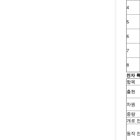
4
5
6
7
8
전자 
항목
출현
차원
중량
개로 
동작 