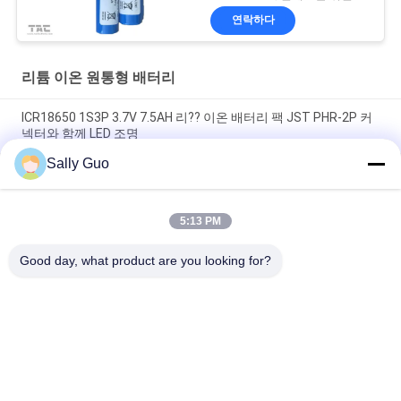
연락하다
리튬 이온 원통형 배터리
ICR18650 1S3P 3.7V 7.5AH 리?? 이온 배터리 팩 JST PHR-2P 커
넥터와 함께 LED 조명
Sally Guo
휴대 전화 INM 7.4V 리튬 이온 2200mAh 팩을 위한 18650 리튬 전
지
5:13 PM
3.7 자전거 헤드라이트를 위해 재충전용 볼트 2300mAh 리튬 이온
원통 모양 건전지
Good day, what product are you looking for?
모든
휴대용 에너지 저장 
리튬 이온 원통형 배
시스템
터리