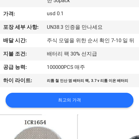
한 50pack
사
usd 0.1
가격:
소
포장 세부 사항:
UN38.3 인증을 만나세요
개
배달 시간:
주식 모델을 위한 순서 확인 7-10 일 뒤
공
지불 조건:
배터리 팩 30% 선지급
장
공급 능력:
100000PCS 매주
견
,
하이 라이트:
리튬 철 인산 염 배터리 팩
3.7 v 리튬 이온 배터리
학
최고의 가격
품
질