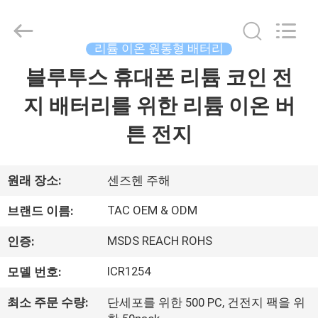
체.
Copyright
©
2011
-
리튬 이온 원통형 배터리
2026
Guang
블루투스 휴대폰 리튬 코인 전
집
Zhou
Sunland
New
Energy
지 배터리를 위한 리튬 이온 버
Technology
Co.,
제
Ltd..
튼 전지
All
Rights
품
Reserved.
원래 장소:
센즈헨 주해
동
TAC OEM & ODM
브랜드 이름:
영
MSDS REACH ROHS
인증:
상
ICR1254
모델 번호:
최소 주문 수량:
단세포를 위한 500 PC, 건전지 팩을 위
회