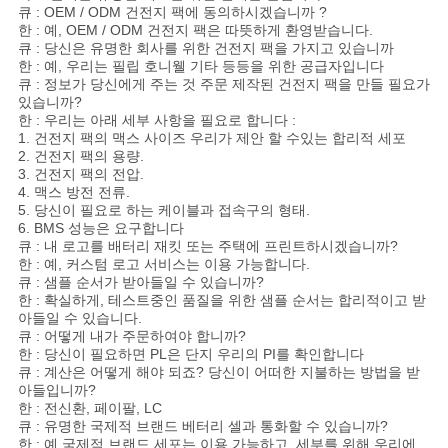
큐 : OEM / ODM 건전지 팩에 동의하시겠습니까 ?
한 : 예, OEM / ODM 건전지 팩은 따뜻하게 환영받습니다.
큐 : 당신은 유명한 회사를 위한 건전지 팩을 가지고 있습니까
한 : 예, 우리는 필립 호니웰 기타 등등을 위한 공급자입니다
큐 : 정보가 당신에게 주는 것 주문 제작된 건전지 팩을 만들 필요가
있습니까?
한 : 우리는 아래 세부 사항을 필요로 합니다 :
1. 건전지 팩의 맥스 사이즈 우리가 제안 할 수있는 합리적 세포
2. 건전지 팩의 용량.
3. 건전지 팩의 전압.
4. 맥스 방전 전류.
5. 당신이 필요로 하는 케이블과 접속구의 형태.
6. BMS 성능은 요구합니다
큐 : 내 로고를 배터리 재킷 또는 주택에 프린트하시겠습니까?
한 : 예, 커스텀 로고 서비스는 이용 가능합니다.
큐 : 샘플 순서가 받아들일 수 있습니까?
한 : 확실하게, 테스트중인 품질을 위한 샘플 순서는 합리적이고 받
아들일 수 있습니다.
큐 : 어떻게 내가 주문하여야 합니까?
한 : 당신이 필요하면 PL은 단지 우리의 PI를 확인합니다
큐 : 계산은 어떻게 해야 되죠? 당신이 어떠한 지불하는 방법을 받
아들입니까?
한 : 전신환, 페이팔, LC
큐 : 유명한 국제적 브랜드 베터리 셀과 통화할 수 있습니까?
한 : 예 국제적 브랜드 세포는 이용 가능하고, 세부를 위해 우리에