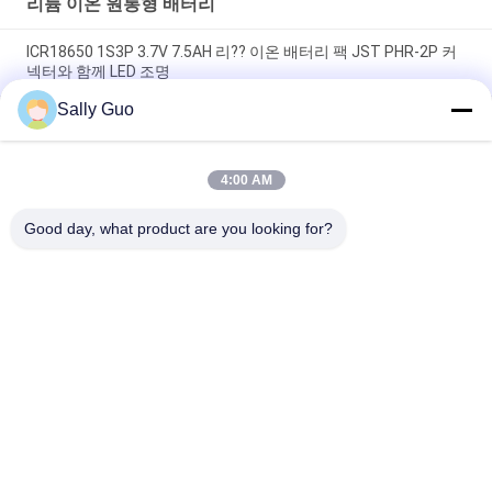
리튬 이온 원통형 배터리
ICR18650 1S3P 3.7V 7.5AH 리?? 이온 배터리 팩 JST PHR-2P 커
넥터와 함께 LED 조명
Sally Guo
휴대 전화 INM 7.4V 리튬 이온 2200mAh 팩을 위한 18650 리튬 전
지
4:00 AM
3.7 자전거 헤드라이트를 위해 재충전용 볼트 2300mAh 리튬 이온
원통 모양 건전지
Good day, what product are you looking for?
모든
휴대용 에너지 저장 
리튬 이온 원통형 배
시스템
터리
3.2 V LiFePO4 배터리
Li-미네소타 배터리
폴리머 리튬 이온 배
LiSOCl2 배터리
터리