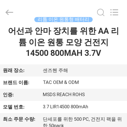
체.
Copyright
©
2011
-
리튬 이온 원통형 배터리
2026
Guang
어선과 안마 장치를 위한 AA 리
집
Zhou
Sunland
New
Energy
튬 이온 원통 모양 건전지
Technology
Co.,
제
14500 800MAH 3.7V
Ltd..
All
Rights
품
Reserved.
원래 장소:
센즈헨 주해
동
TAC OEM & ODM
브랜드 이름:
영
MSDS REACH ROHS
인증:
상
3.7 LIR14500 800mAh
모델 번호:
최소 주문 수량:
단세포를 위한 500 PC, 건전지 팩을 위
회
한 50pack