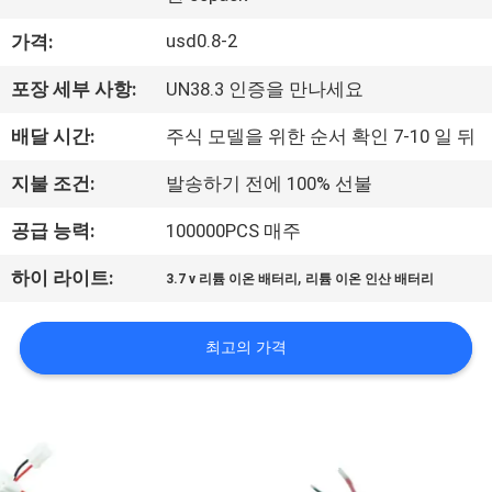
사
usd0.8-2
가격:
소
포장 세부 사항:
UN38.3 인증을 만나세요
개
배달 시간:
주식 모델을 위한 순서 확인 7-10 일 뒤
지불 조건:
발송하기 전에 100% 선불
공
공급 능력:
100000PCS 매주
장
,
견
하이 라이트:
3.7 v 리튬 이온 배터리
리튬 이온 인산 배터리
학
최고의 가격
품
질