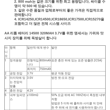
이
2. 800 mah는 같은 크기를 위한 최고 용량입니다, 싸이클 수
명이 약 500 배 있습니다.
스
3. 같은 수준 품질과 업체로부터의 좋은 가격은 직접적으로
판매합니다
4. ICR14250,ICR14500,ICR18650,ICR17500,ICR15270을
포함하고 더 많은 전체 시스템 사이즈
조
AA 리튬 배터리 14500 320MAH 3.7V를 위한 명세서는 가위와 맛
회
사지 장치를 위해 독방살이 합니다
를
아
항목
일반적 매개 변수
발언
니
요
오.
1
정격용량
전형적입
800mAh
표준 충전 뒤에 있는 표준 방출(0.2C5A)
청
니다
최저치
750mAh
2
공칭 전압
3.7V
평균 작동 전압
하
3
마지막에 있
3.0V
방전 컷-오프 전압
는 전압의
다
방출
4
충전 전압
4.2V
5
내부 임피던
≤100mΩ
50% 요금 뒤에 AC 1KHZ에서 측정된 내부
스
저항
사
방법은 5 이하 배 출하와 사이클 저 안에
한 주 뒤에 새 전지를 사용하여야 합니다