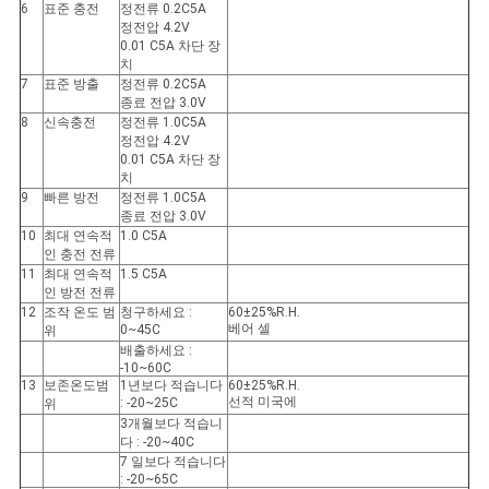
이
6
표준 충전
정전류 0.2C5A
정전압 4.2V
0.01 C5A 차단 장
트
치
7
표준 방출
정전류 0.2C5A
맵
종료 전압 3.0V
8
신속충전
정전류 1.0C5A
정전압 4.2V
0.01 C5A 차단 장
PRIVACY
치
9
빠른 방전
정전류 1.0C5A
POLICY
종료 전압 3.0V
10
최대 연속적
1.0 C5A
인 충전 전류
11
최대 연속적
1.5 C5A
인 방전 전류
12
조작 온도 범
청구하세요 :
60±25%R.H.
베어 셀
0~45C
위
배출하세요 :
-10~60C
13
보존온도범
1년보다 적습니다
60±25%R.H.
선적 미국에
: -20~25C
위
3개월보다 적습니
다 : -20~40C
7 일보다 적습니다
: -20~65C