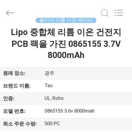
체.
Copyright
©
2011
-
폴리머 리튬 이온 배터리
2026
Guang
Lipo 중합체 리튬 이온 건전지
집
Zhou
Sunland
New
Energy
PCB 팩을 가진 0865155 3.7V
Technology
Co.,
제
8000mAh
Ltd..
All
Rights
품
Reserved.
원래 장소:
광주
동
Tac
브랜드 이름:
영
UL, Rohs
인증:
상
0865155 3.6v 8000mah
모델 번호:
500 PC
최소 주문 수량:
회