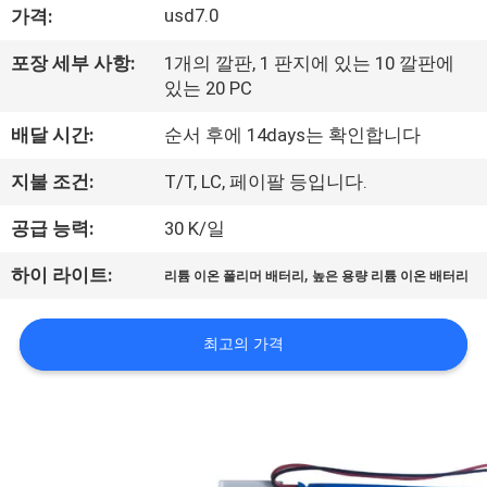
usd7.0
가격:
사
포장 세부 사항:
1개의 깔판, 1 판지에 있는 10 깔판에
소
있는 20 PC
개
배달 시간:
순서 후에 14days는 확인합니다
지불 조건:
T/T, LC, 페이팔 등입니다.
공
공급 능력:
30 K/일
장
,
견
하이 라이트:
리튬 이온 폴리머 배터리
높은 용량 리튬 이온 배터리
학
최고의 가격
품
질