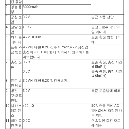
이
전 용량
2
영점 용
8000mAh
스
량
3
공칭 전
3.7V
평균 작동 전압
압
4
전달 전
≥3.7V
공장으로부터의 90
조
압
일 이내에
5
챠지 볼
4.2V±0.03V
표준 충전 방법에 의
회
테이지
해
6
표준 과
4.2V에 대한 0.2C 상수 current,4.2V 정전압
금 방법
충전이 ≤0.01C에 현재 쇠퇴까지 청구하기를
를
계속합니다
7
충전 전
0.2C
표준 충전, 충전 시간
요
:6.5h(Ref)
류
0.5C
급속 충전, 충전 시간
청
:4.5h(Ref)
8
표준 방
3.0V에 대한 0.2C 정전류방전,
전 방법
하
9
방전
3.0V
표준 토출법에 의해
컷-오프
다
전압
10
셀 내부
≤60mΩ
50% 요금 뒤에 AC
임피던
1KHZ에서 측정된 내
스
부 저항
사
11
최대 충
0.5C
연속적인 충전 모드
전 전류
에 대해