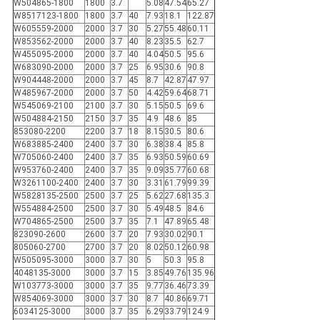
W504865-1800
1800
3.7
5.08
47.54
65.27
W8517123-1800
1800
3.7
40
7.93
18.1
122.87
W605559-2000
2000
3.7
30
5.27
55.48
60.11
W853562-2000
2000
3.7
40
8.23
35.5
62.7
W455095-2000
2000
3.7
40
4.04
50.5
95.6
W683090-2000
2000
3.7
25
6.95
30.6
90.8
W904448-2000
2000
3.7
45
8.7
42.87
47.97
W485967-2000
2000
3.7
50
4.42
59.64
68.71
W545069-2100
2100
3.7
30
5.15
50.5
69.6
W504884-2150
2150
3.7
35
4.9
48.6
85
853080-2200
2200
3.7
18
8.15
30.5
80.6
W683885-2400
2400
3.7
30
6.38
38.4
85.8
W705060-2400
2400
3.7
35
6.93
50.59
60.69
W953760-2400
2400
3.7
35
9.09
35.77
60.68
W3261100-2400
2400
3.7
30
3.31
61.79
99.39
W5828135-2500
2500
3.7
25
5.62
27.68
135.3
W554884-2500
2500
3.7
30
5.49
48.5
84.6
W704865-2500
2500
3.7
35
7.1
47.89
65.48
823090-2600
2600
3.7
20
7.93
30.02
90.1
805060-2700
2700
3.7
20
8.02
50.12
60.98
W505095-3000
3000
3.7
30
5
50.3
95.8
4048135-3000
3000
3.7
15
3.85
49.76
135.96
W103773-3000
3000
3.7
35
9.77
36.46
73.39
W854069-3000
3000
3.7
30
8.7
40.86
69.71
6034125-3000
3000
3.7
35
6.29
33.79
124.9