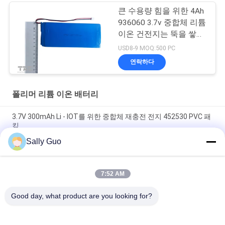
큰 수용량 힘을 위한 4Ah
936060 3.7v 중합체 리튬
이온 건전지는 뚝을 쌓습
니다
USD8-9 MOQ:500 PC
연락하다
폴리머 리튬 이온 배터리
3.7V 300mAh Li - IOT를 위한 중합체 재충전 전지 452530 PVC 패
킹
Sally Guo
재충전 가능한 폴리머 리?? 이온 배터리 IOT LP093040 3.7V
1000mAh
7:52 AM
폴리머 리?? 이온 배터리 LP602535 3.7V 500mAh 소형 가정용 제
품
Good day, what product are you looking for?
모든