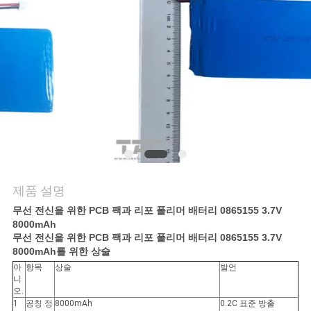
관
리
문
의
하
기
제품 설명
소
무선 전신을 위한 PCB 팩과 리포 폴리머 배터리 0865155 3.7V
8000mAh
식
무선 전신을 위한 PCB 팩과 리포 폴리머 배터리 0865155 3.7V
8000mAh를 위한 상술
아
항목
상술
발언
케
니
오.
1
공칭 정
8000mAh
0.2C 표준 방출