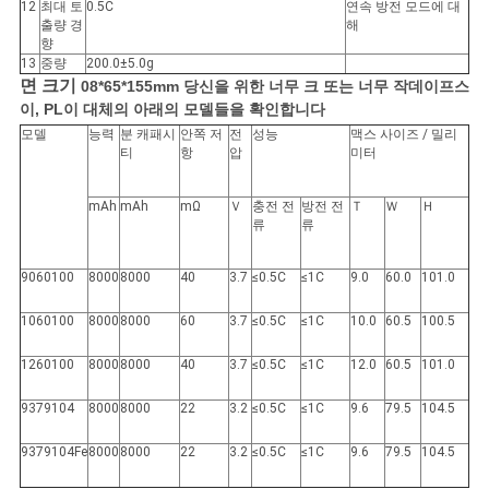
이
12
최대 토
0.5C
연속 방전 모드에 대
출량 경
해
향
트
13
중량
200.0±5.0g
면 크기
08*65*155mm 당신을 위한 너무 크 또는 너무 작데이프스
맵
이, PL이 대체의 아래의 모델들을 확인합니다
모델
능력
분 캐패시
안쪽 저
전
성능
맥스 사이즈 / 밀리
티
항
압
미터
PRIVACY
POLICY
mAh
mAh
mΩ
Ｖ
충전 전
방전 전
Ｔ
Ｗ
Ｈ
류
류
9060100
8000
8000
40
3.7
≤0.5C
≤1C
9.0
60.0
101.0
1060100
8000
8000
60
3.7
≤0.5C
≤1C
10.0
60.5
100.5
1260100
8000
8000
40
3.7
≤0.5C
≤1C
12.0
60.5
101.0
9379104
8000
8000
22
3.2
≤0.5C
≤1C
9.6
79.5
104.5
9379104Fe
8000
8000
22
3.2
≤0.5C
≤1C
9.6
79.5
104.5