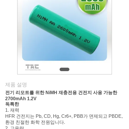
관
리
문
의
하
기
제품 설명
소
전기 리모트를 위한 NiMH 재충전용 건전지 사용 가능한
식
2700mAh 1.2V
독특한
1. 재력
케
HFR 건전지는 Pb, CD, Hg, Cr6+, PBB가 면제되고 PBDE,
환경 친절한 화학 전원입니다.
2. 고용량