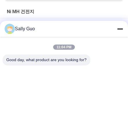
Ni MH 건전지
1.2v - LED 가벼운 긴 주기 생활 동안 1.25v 1050MAH Ni MH 건전
Sally Guo
지
6V Nimh 단추 세포 250H 니켈 금속 수소화물 재충전 전지
11:04 PM
12V AA 1700mAh 고열 니켈 금속 수소화물 재충전 전지
Good day, what product are you looking for?
모든
휴대용 에너지 저장 
리튬 이온 원통형 배
시스템
터리
3.2 V LiFePO4 배터리
Li-미네소타 배터리
폴리머 리튬 이온 배
LiSOCl2 배터리
터리