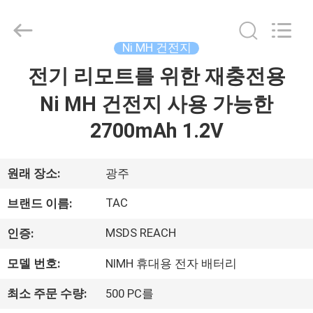
체.
Copyright
©
2011
-
Ni MH 건전지
2026
Guang
전기 리모트를 위한 재충전용
집
Zhou
Sunland
New
Energy
Ni MH 건전지 사용 가능한
Technology
Co.,
제
2700mAh 1.2V
Ltd..
All
Rights
품
Reserved.
원래 장소:
광주
동
TAC
브랜드 이름:
영
MSDS REACH
인증:
상
모델 번호:
NIMH 휴대용 전자 배터리
최소 주문 수량:
500 PC를
회