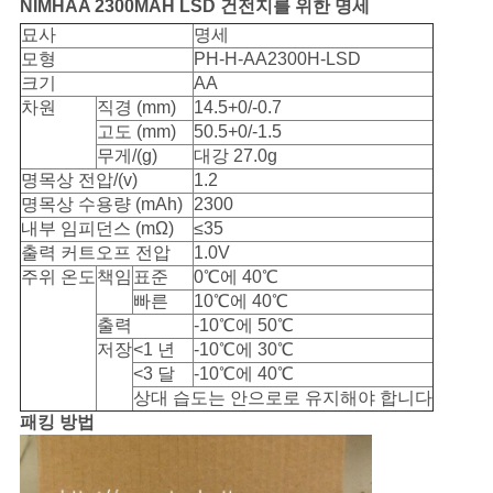
NIMHAA 2300MAH LSD 건전지를 위한 명세
묘사
명세
모형
PH-H-AA2300H-LSD
크기
AA
차원
직경 (mm)
14.5+0/-0.7
고도 (mm)
50.5+0/-1.5
무게/(g)
대강 27.0g
명목상 전압/(v)
1.2
명목상 수용량 (mAh)
2300
내부 임피던스 (mΩ)
≤35
출력 커트오프 전압
1.0V
주위 온도
책임
표준
0℃에 40℃
빠른
10℃에 40℃
출력
-10℃에 50℃
저장
<1 년
-10℃에 30℃
<3 달
-10℃에 40℃
상대 습도는 안으로로 유지해야 합니다
패킹 방법