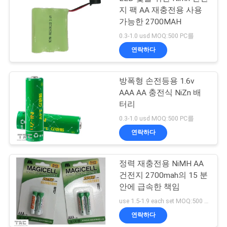
지 팩 AA 재충전용 사용
가능한 2700MAH
0.3-1.0 usd MOQ:500 PC를
연락하다
방폭형 손전등용 1.6v
AAA AA 충전식 NiZn 배
터리
0.3-1.0 usd MOQ:500 PC를
연락하다
정력 재충전용 NiMH AA
건전지 2700mah의 15 분
안에 급속한 책임
use 1.5-1.9 each set MOQ:500 PC를
연락하다