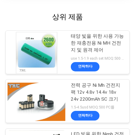
상위 제품
태양 빛을 위한 사용 가능
한 재충전용 Ni MH 건전
지 및 원격 제어
use 1.5-1.9 each set MOQ:500 PC를
연락하다
전력 공구 Ni Mh 건전지
팩 12v 4.8v 14.4v 18v
24v 2200mAh SC 크기
1.5-4.5usd MOQ:500 PC를
연락하다
LED 빛을 위한 Nimh 건전