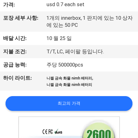
usd 0.7 each set
가격:
사
포장 세부 사항:
1개의 innerbox, 1 판지에 있는 10 상자
소
에 있는 50 PC
개
배달 시간:
10 월 25 일
지불 조건:
T/T, LC, 페이팔 등입니다.
공
공급 능력:
주당 500000pcs
장
,
견
하이 라이트:
니켈 금속 화물 nimh 배터리
니켈 금속 화물 nimh 배터리
학
최고의 가격
품
질