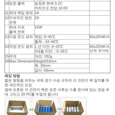
10
표준 출력
일정한 현재 0.2C
커트오프 전압 10.0V
11
최대 책임 현재
2A
12
지속적인 방전
2A
전류
최대 지속
15W
출력 전력
13
가동 온도 편차
책임: 0~45℃
60±25%R.H.
출력: -10~60℃
14
저장 온도 범위
1 년 미만: 0~25℃
60±25%R.H.
선적 국가에
3개월 미만: - 5~35℃
15
무게
대강: 182g
16
Max.Dimension
Height/53mm
폭: 30mm
길이: 68mm
패킹 방법
짧은 원형을 피하는 국제 경기 수송 규칙의 각 건전지 팩 일치를 위
한 개인적인 포장
곁에 보호된 각 건전지 팩은 표준 서류상 수출 문서에 있는 갯솜 부
대 그리고 20 PC를 두껍게 합니다