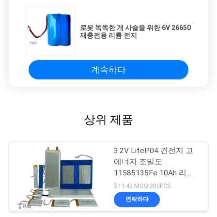
로봇 똑똑한 개 사슬을 위한 6V 26650
재충전용 리튬 전지
계속하다
상위 제품
3.2V LifeP04 건전지 고
에너지 조밀도
11585135Fe 10Ah 리튬
철 인산염
$11.43 MOQ:200PCS
연락하다