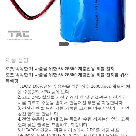
관
리
문
의
하
제품 설명
기
로봇 똑똑한 개 사슬을 위한 6V 26650 재충전용 리튬 전지
로봇 똑똑한 개 사슬을 위한 6V 26650 재충전용 리튬 전지를 위해
특색짓
1.
DOD 100%년의 수용량을 위한 장수 2000times 세포의 처
소
음 수용량의 80% 높이 보다
2.
고도 BMS 철사를 가진 건전지 팩 및 연결관은 당신의 장
식
치를 따르고 주문을 받아서 만들어진 부분을 지원합니다.
3.
건전지 팩을 위한 가동 가능한 크기는 너무 당신의 디자인
공간 한계를 만납니다.
4.
전압 수용량 저항에 있는 동일한 수평 성과는의 앞에 고품
케
질과 낮은 출력을 조립하고, 지킵니다
5.
LiFePO4 건전지 팩은 시리즈에서 2 PC를 가진 세포
LiFePO4 26650 3300mAh 3.2V로 포장합니다 모였습니다