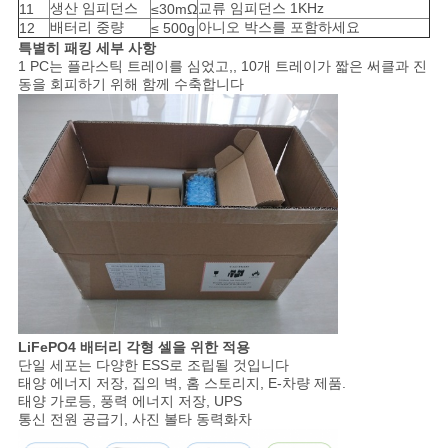
이
생산 임피던스
교류 임피던스 1KHz
11
≤30mΩ
배터리 중량
아니오 박스를 포함하세요
12
≤ 500g
트
특별히 패킹 세부 사항
1 PC는 플라스틱 트레이를 심었고,, 10개 트레이가 짧은 써클과 진
동을 회피하기 위해 함께 수축합니다
맵
PRIVACY
POLICY
LiFePO4 배터리 각형 셀을 위한 적용
단일 세포는 다양한 ESS로 조립될 것입니다
태양 에너지 저장, 집의 벽, 홈 스토리지, E-차량 제품.
태양 가로등, 풍력 에너지 저장, UPS
통신 전원 공급기, 사진 볼타 동력화차