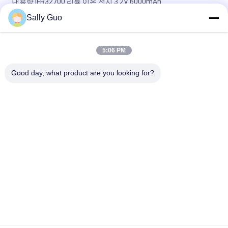
대용량 IFR32700 리튬 이온 전지 3.2V 6000mAh
Sally Guo
강화된 전기목책 태양 에너지를 위한 IFR32140 2S1P 6.4V 15AH
3.2V LiFePO4 건전지 팩
5:06 PM
EV와 ESS 프리즘 세포를 위한 113AH 3.2V LiFePO4 건전지
LPF42173205
Good day, what product are you looking for?
모든
휴대용 에너지 저장 
리튬 이온 원통형 배
시스템
터리
3.2 V LiFePO4 배터리
Li-미네소타 배터리
폴리머 리튬 이온 배
LiSOCl2 배터리
터리
12v LiFePO4 배터리 
태양 에너지 저장 시
팩
스템