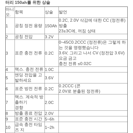
이
터리 150ah
를 위한 상술
아니
스
항목
상술
발언
오.
0.2C, 2.0V 삭감에 대한 CC (정전류)
공칭 정전 용량
방출
1
150Ah
조
23±3C에, 꺼짐 상태
공칭 전압
2
3.2V
0~45C0.2CCC (정전류)은 그렇게 하
회
는 것을 명령했습니다
표준 충전 전류
3.6V, 그리고 나서 CV (정전압 3.6V)
3
0.2C
를
요금 금고
충전 전류 ≤0.02C
요
맥스. 충전 전류
4
1.0C
엔딩 전압을 고
5
3.6V
청
발하세요
0.2CCC (콘
표준 방전 전류
6
0.2C
하
2.0V로 분출된 정전류)
맥스. 계속적 방
다
출하기
7
2.0C
경향
방출 종료 전압
8
2.0V
표준 충전 시간
9
5~6h
사
급속 충전 타임
10
1~2h
즈 지