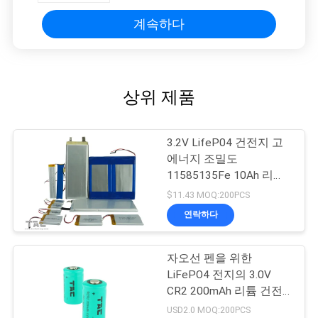
계속하다
상위 제품
3.2V LifeP04 건전지 고
에너지 조밀도
11585135Fe 10Ah 리튬
철 인산염
$11.43 MOQ:200PCS
연락하다
자오선 펜을 위한
LiFePO4 전지의 3.0V
CR2 200mAh 리튬 건전
지
USD2.0 MOQ:200PCS