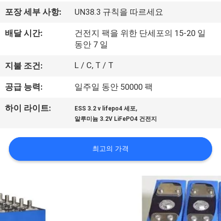
사
포장 세부 사항:
UN38.3 규칙을 따르세요
소
배달 시간:
건전지 팩을 위한 단세포의 15-20 일
동안 7 일
개
L / C, T / T
지불 조건:
공
공급 능력:
일주일 동안 50000 팩
장
,
하이 라이트:
ESS 3.2 v lifepo4 세포
알루미늄 3.2V LiFePO4 건전지
견
학
최고의 가격
품
질