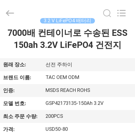
체.
Copyright
©
2011
-
3.2 V LiFePO4 배터리
2026
Guang
7000배 컨테이너로 수송된 ESS
집
Zhou
Sunland
New
Energy
150ah 3.2V LiFePO4 건전지
Technology
Co.,
제
Ltd..
All
Rights
품
원래 장소:
선전 주하이
Reserved.
TAC OEM ODM
브랜드 이름:
동
MSDS REACH ROHS
인증:
영
GSP42173135-150Ah 3.2V
모델 번호:
상
200PCS
최소 주문 수량:
USD50-80
가격:
회