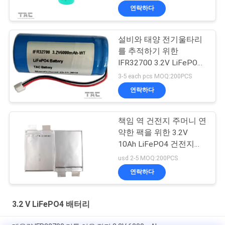
연락하다
설비와 태양 전기울타리
를 추적하기 위한
IFR32700 3.2V LiFePO4
배터리
3-5 each pcs MOQ:200PCS
연락하다
책임 역 건전지 주머니 연
약한 팩을 위한 3.2V
10Ah LiFePO4 건전지
09102165
usd 2-5 MOQ:200PCS
연락하다
3.2 V LiFePO4 배터리