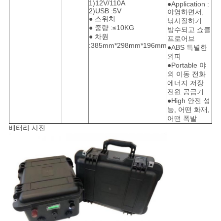
이
1)12V/110A
●Application :
2)USB :5V
야영하면서,
스
● 스위치
낚시질하기
● 중량 :≤10KG
방수되고 쇼클
● 차원
프로어브
:385mm*298mm*196mm
●ABS 특별한
조
외피
●Portable 야
회
외 이동 전화
에너지 저장
를
전원 공급기
●High 안전 성
능, 어떤 화재,
요
어떤 폭발
배터리 사진
청
하
다
사