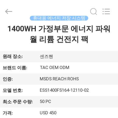
체.
Copyright
©
2011
-
휴대용 에너지 저장 시스템
2026
Guang
1400WH 가정부문 에너지 파워
집
Zhou
Sunland
New
Energy
월 리튬 건전지 팩
Technology
Co.,
제
Ltd..
All
Rights
품
원래 장소:
센즈헨
Reserved.
TAC OEM ODM
브랜드 이름:
동
MSDS REACH ROHS
인증:
영
ESS1400FS164-12110-02
모델 번호:
상
50 PC
최소 주문 수량:
USD 450
가격:
회