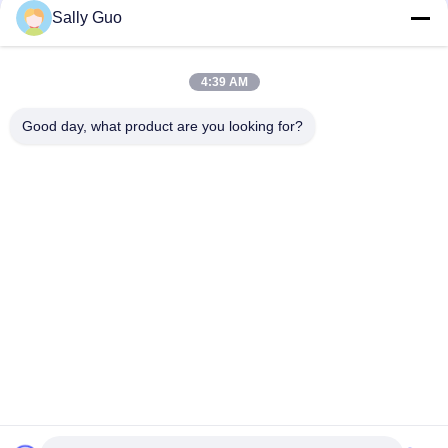
발전기 전원 공급기 파워 뱅크
Sally Guo
옥외 휴대용 에너지 저장 체계 2000W 3.7V 리튬 전지
4:39 AM
재충전이 가능한 1500W 가지고 다닐 수 있는 에너지 저장 시스템
3.7V 45Ah
Good day, what product are you looking for?
모든
휴대용 에너지 저장 
리튬 이온 원통형 배
시스템
터리
3.2 V LiFePO4 배터리
Li-미네소타 배터리
폴리머 리튬 이온 배
LiSOCl2 배터리
터리
12v LiFePO4 배터리 
태양 에너지 저장 시
팩
스템