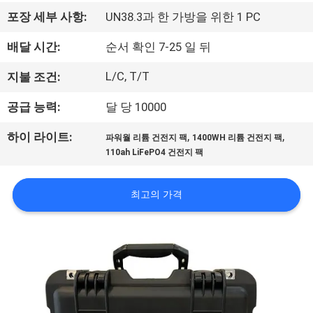
사
포장 세부 사항:
UN38.3과 한 가방을 위한 1 PC
소
배달 시간:
순서 확인 7-25 일 뒤
개
L/C, T/T
지불 조건:
공급 능력:
달 당 10000
공
,
,
하이 라이트:
파워월 리튬 건전지 팩
1400WH 리튬 건전지 팩
장
110ah LiFePO4 건전지 팩
견
최고의 가격
학
품
질