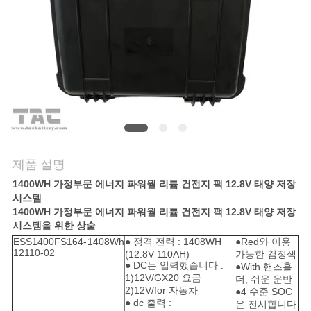
관
리
문
의
하
기
제품 설명
1400WH 가정부문 에너지 파워월 리튬 건전지 팩 12.8V 태양 저장
시스템
소
1400WH 가정부문 에너지 파워월 리튬 건전지 팩 12.8V 태양 저장
시스템을 위한 상술
식
ESS1400FS164-
1408Wh
● 정격 전력 : 1408WH
●Red와 이용
12110-02
(12.8V 110AH)
가능한 검정색
● DC는 입력했습니다 :
●With 핸즈홀
1)12V/GX20 요금
더, 쉬운 운반
케
2)12V/for 자동차
●4 수준 SOC
● dc 출력 :
은 전시합니다