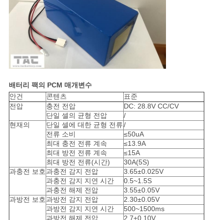
배터리 팩의 PCM 매개변수
안건
콘텐츠
표준
전압
충전 전압
DC: 28.8V CC/CV
단일 셀의 균형 전압
/
현재의
단일 셀에 대한 균형 전류
/
전류 소비
≤50uA
최대 충전 전류 계속
≤13.9A
최대 방전 전류 계속
≤15A
최대 방전 전류(시간)
30A(5S)
과충전 보호
과충전 감지 전압
3.65±0.025V
과충전 감지 지연 시간
0.5~1.5S
과충전 해제 전압
3.55±0.05V
과방전 보호
과방전 감지 전압
2.30±0.05V
과방전 감지 지연 시간
500~1500ms
과방전 해제 전압
2.7±0.10V