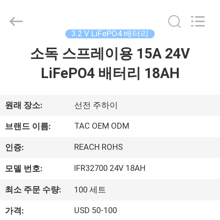
체.
Copyright
©
2011
-
3.2 V LiFePO4 배터리
2026
Guang
소독 스프레이용 15A 24V
집
Zhou
Sunland
New
Energy
LiFePO4 배터리 18AH
Technology
Co.,
제
Ltd..
All
Rights
품
원래 장소:
선전 주하이
Reserved.
TAC OEM ODM
브랜드 이름:
동
REACH ROHS
인증:
영
IFR32700 24V 18AH
모델 번호:
상
최소 주문 수량:
100 세트
USD 50-100
가격:
회