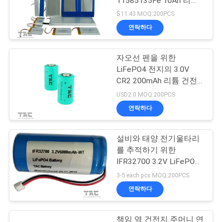
11585135Fe 10Ah 리튬
철 인산염
$11.43 MOQ:200PCS
연락하다
자오선 펜을 위한
LiFePO4 전지의 3.0V
CR2 200mAh 리튬 건전
지
USD2.0 MOQ:200PCS
연락하다
설비와 태양 전기울타리
를 추적하기 위한
IFR32700 3.2V LiFePO4
배터리
3-5 each pcs MOQ:200PCS
연락하다
책임 역 건전지 주머니 연