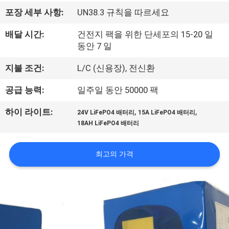
사
포장 세부 사항:
UN38.3 규칙을 따르세요
소
배달 시간:
건전지 팩을 위한 단세포의 15-20 일
동안 7 일
개
지불 조건:
L/C (신용장), 전신환
공
공급 능력:
일주일 동안 50000 팩
장
,
,
하이 라이트:
24V LiFePO4 배터리
15A LiFePO4 배터리
18AH LiFePO4 배터리
견
학
최고의 가격
품
질