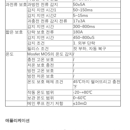
과전류 보호
과방전 전류 감지
50±5A
감지 지연 시간1
50~150ms
감지 지연 시간2
5~15ms
과충전 전류 감지 전류
17±3A
감지 지연 시간
300~800ms
짧은 보호
단락 보호 전류
180A
감지 지연 시간
450~800uS
감지 조건
1. 외부 단락
릴리스 조건
컷 부하, 자동 복구
온도
Mosfet MOS의 온도 감지
/
충전 고온 보호
/
저온 보호 충전
/
방전 고온 보호
/
방전 저온 보호
/
온도 보호 해제 조건
45℃까지 떨어뜨리고 충전
下
작동 온도 범위
-20~+80℃
보관 온도 범위
0~60℃
메인 루프 전기 저항
≤10mΩ
애플리케이션