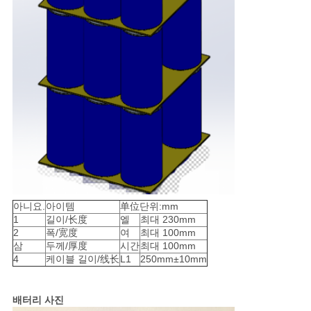
아니요.
아이템
单位단위:mm
1
길이/长度
엘
최대 230mm
2
폭/宽度
여
최대 100mm
삼
두께/厚度
시간
최대 100mm
4
케이블 길이/线长
L1
250mm±10mm
배터리 사진