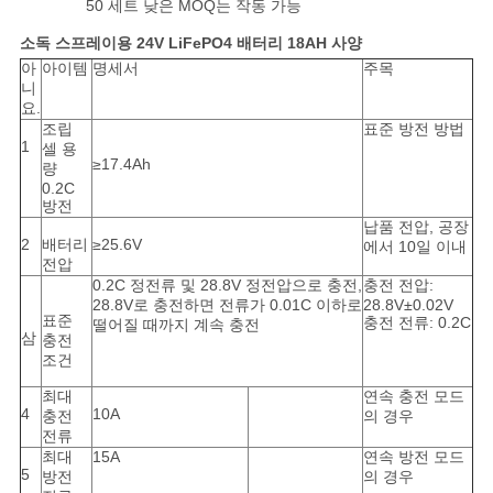
이
50 세트 낮은 MOQ는 작동 가능
스
소독 스프레이용 24V LiFePO4 배터리 18AH 사양
아
아이템
명세서
주목
니
요.
조
조립
표준 방전 방법
1
셀 용
회
≥17.4Ah
량
0.2C
를
방전
납품 전압, 공장
2
배터리
≥25.6V
요
에서 10일 이내
전압
0.2C 정전류 및 28.8V 정전압으로 충전,
충전 전압:
청
28.8V로 충전하면 전류가 0.01C 이하로
28.8V±0.02V
표준
충전 전류: 0.2C
떨어질 때까지 계속 충전
하
삼
충전
조건
다
최대
연속 충전 모드
4
10A
충전
의 경우
전류
사
최대
15A
연속 방전 모드
5
방전
의 경우