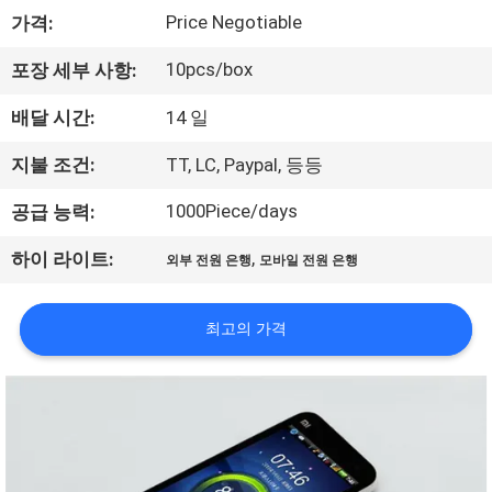
Price Negotiable
가격:
사
소
10pcs/box
포장 세부 사항:
개
배달 시간:
14 일
지불 조건:
TT, LC, Paypal, 등등
공
1000Piece/days
공급 능력:
장
,
하이 라이트:
외부 전원 은행
모바일 전원 은행
견
학
최고의 가격
품
질