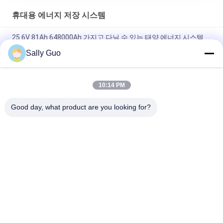
휴대용 에너지 저장 시스템
25.6V 81Ah 648000Ah 가지고 다닐 수 있는 태양 에너지 시스템
발전기 전원 공급기 파워 뱅크
Sally Guo
옥외 휴대용 에너지 저장 체계 2000W 3.7V 리튬 전지
10:14 PM
재충전이 가능한 1500W 가지고 다닐 수 있는 에너지 저장 시스템
3.7V 45Ah
Good day, what product are you looking for?
모든
휴대용 에너지 저장 
리튬 이온 원통형 배
시스템
터리
3.2 V LiFePO4 배터리
Li-미네소타 배터리
폴리머 리튬 이온 배
LiSOCl2 배터리