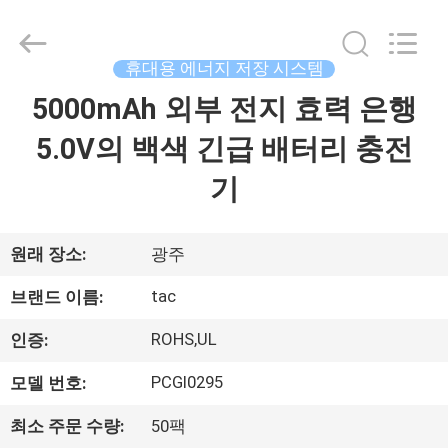
체.
Copyright
©
2011
-
휴대용 에너지 저장 시스템
2026
Guang
5000mAh 외부 전지 효력 은행
집
Zhou
Sunland
New
Energy
5.0V의 백색 긴급 배터리 충전
Technology
Co.,
제
Ltd..
기
All
Rights
품
Reserved.
원래 장소:
광주
동
tac
브랜드 이름:
영
ROHS,UL
인증:
상
PCGI0295
모델 번호:
최소 주문 수량:
50팩
회