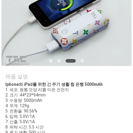
관
리
문
의
하
기
제품 설명
Iphone의 iPad를 위한 긴 주기 생활 힘 은행 5000mAh
소
1. 세포: 원통 모양 리튬 이온 건전지
2. 크기: 44*23*94mm
식
3. 수용량: 5000mAh
4. 무게: 129g
5. 전환율: 90.56%
6. 입력: 5.0V/1A
케
7. 산출: 5.0V/1A
8. 위탁 시간: 5.5 시간
9. 주기 생활: 500 시간