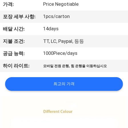
Price Negotiable
가격:
사
1pcs/carton
포장 세부 사항:
소
14days
배달 시간:
개
지불 조건:
TT, LC, Paypal, 등등
공
1000Piece/days
공급 능력:
장
,
하이 라이트:
모바일 전원 은행
힘 은행을 이동하십시오
견
학
최고의 가격
품
질