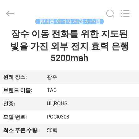
체.
Copyright
©
2011
-
휴대용 에너지 저장 시스템
2026
Guang
장수 이동 전화를 위한 지도된
집
Zhou
Sunland
New
Energy
빛을 가진 외부 전지 효력 은행
Technology
Co.,
제
5200mah
Ltd..
All
Rights
품
Reserved.
원래 장소:
광주
동
TAC
브랜드 이름:
영
UL,ROHS
인증:
상
PCGI0303
모델 번호:
최소 주문 수량:
50팩
회