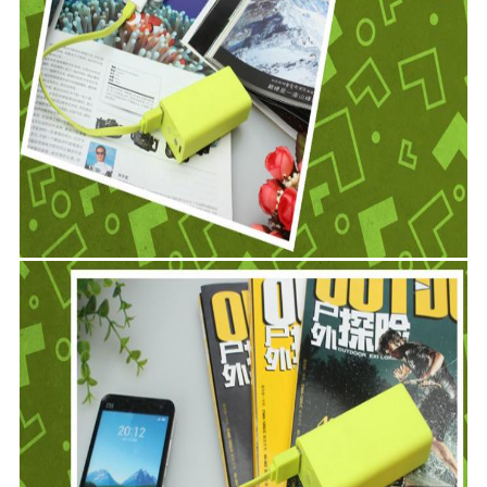
이
트
맵
PRIVACY
POLICY