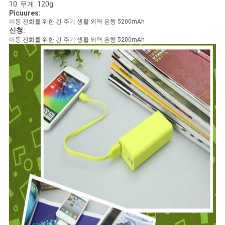
이
10. 무게: 120g
Picuures:
스
이동 전화를 위한 긴 주기 생활 외력 은행 5200mAh
신청:
이동 전화를 위한 긴 주기 생활 외력 은행 5200mAh
조
회
를
요
청
하
다
사