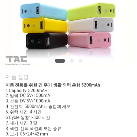
관
리
문
의
하
기
제품 설명
이동 전화를 위한 긴 주기 생활 외력 은행 5200mAh
소
1.Capacity: 5200mAH
2. 입력: DC 5V/1500mA
3. 산출: DV 5V/1000mA
식
4. 건전지: 5000mAh Li 중합체 세포
5. 위탁 시간: 4 시간
6.Cycle 생활: >500 시간
7. 대기 시간: 3 달
케
8. 색깔: 선택 색깔의 모든 종류.
9. 크기: 86*24*42 mm