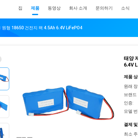
집
제품
동영상
회사 소개
문의하기
소식
 18650 건전지 팩 4.5Ah 6.4V LiFePO4
태양 제
6.4V 
제품 상
원래 장
브랜드 
인증:
모델 번
결제 및
최소 주