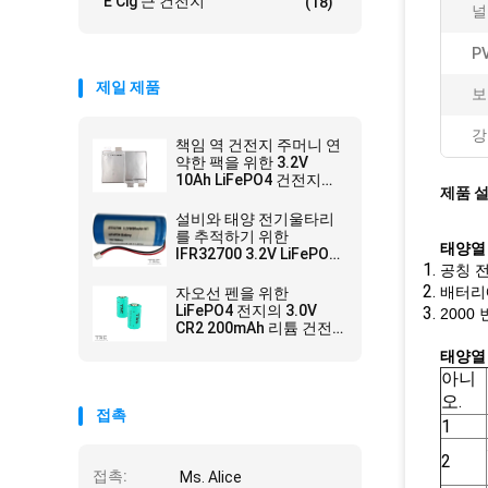
E Cig 큰 건전지
(18)
널
P
제일 제품
보
강
책임 역 건전지 주머니 연
약한 팩을 위한 3.2V
10Ah LiFePO4 건전지
제품 
09102165
설비와 태양 전기울타리
를 추적하기 위한
태양열 
IFR32700 3.2V LiFePO4
공칭 전
배터리
배터리
자오선 펜을 위한
LiFePO4 전지의 3.0V
2000
CR2 200mAh 리튬 건전
지
태양열 
아니
오.
접촉
1
2
접촉:
Ms. Alice