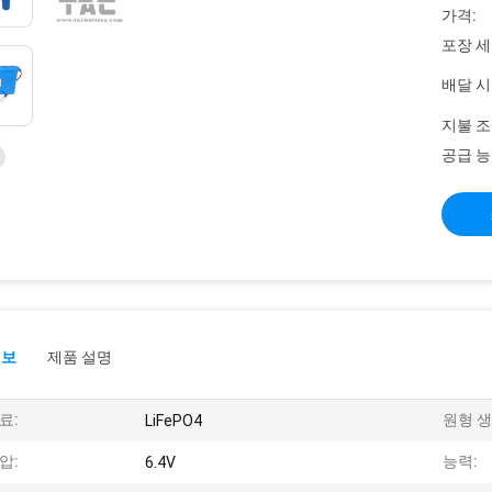
가격:
포장 세
배달 시
지불 조
공급 능
정보
제품 설명
료:
원형 생
LiFePO4
압:
능력:
6.4V