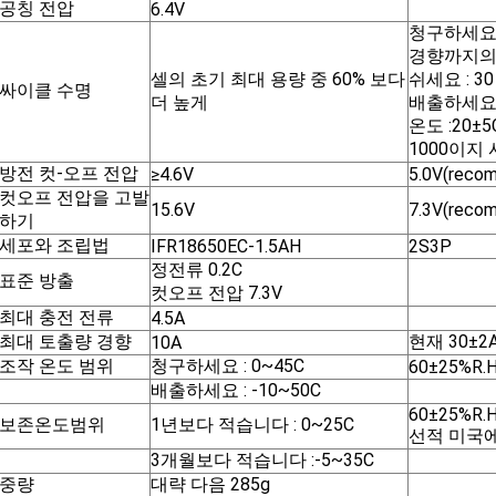
공칭 전압
6.4V
청구하세요 :
경향까지의 
셀의 초기 최대 용량 중 60% 보다
쉬세요 : 30
싸이클 수명
더 높게
배출하세요 : 
온도 :20±5
1000이지
방전 컷-오프 전압
≥4.6V
5.0V(reco
컷오프 전압을 고발
15.6V
7.3V(reco
하기
세포와 조립법
IFR18650EC-1.5AH
2S3P
정전류 0.2C
표준 방출
컷오프 전압 7.3V
최대 충전 전류
4.5A
최대 토출량 경향
현재 30±2
10A
조작 온도 범위
청구하세요 : 0~45C
60±25%R.H
배출하세요 : -10~50C
60±25%R.H
보존온도범위
1년보다 적습니다 : 0~25C
선적 미국
3개월보다 적습니다 :-5~35C
중량
대략 다음 285g