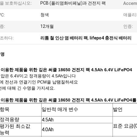
을 보호하십시오:
PCB (폴리염화비페닐)과 건전지 팩
Accem
청색
애플리
VC:
증:
12개월
인증:
조하다:
리튬 철 인산 염 배터리 팩
,
lifepo4 충전식 배터리
설명
이용한 제품을 위한 깊은 써클 18650 건전지 팩 4.5Ah 6.4V LiFePO4
압은 6.4V이고 정격용량이 4.5Ah입니다
에 전선과 연결기인 PCM을 납땜질하세요
 번에 대해 긴 수명을 가지세요.
이용한 제품을 위한 깊은 써클 18650 건전지 팩 4.5Ah 6.4V LiFePO4
를
항목
일반적 매개 변수
발언
정격용량
4.5Ah
표준 요금(0
평가된 최소값
4.0Ah
능력