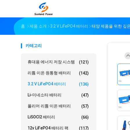
홈
제품 소개
3.2 V LiFePO4 배터리
태양 제품을 위한 깊은 원형
카테고리
휴대용 에너지 저장 시스템
(121)
리튬 이온 원통형 배터리
(142)
3.2 V LiFePO4 배터리
(136)
Li-미네소타 배터리
(47)
폴리머 리튬 이온 배터리
(57)
LiSOCl2 배터리
(66)
12v LiFePO4 배터리 팩
(117)