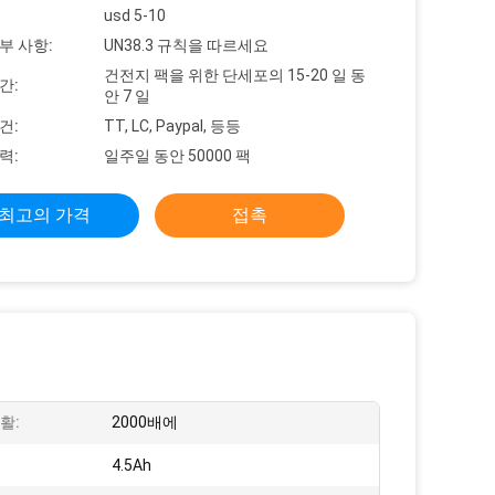
usd 5-10
부 사항:
UN38.3 규칙을 따르세요
건전지 팩을 위한 단세포의 15-20 일 동
간:
안 7 일
건:
TT, LC, Paypal, 등등
력:
일주일 동안 50000 팩
최고의 가격
접촉
활:
2000배에
4.5Ah