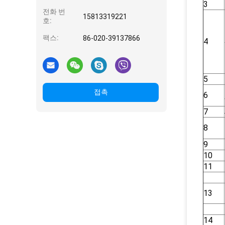
3
전화 번
15813319221
호:
팩스:
86-020-39137866
4
5
접촉
6
7
8
9
10
11
13
14