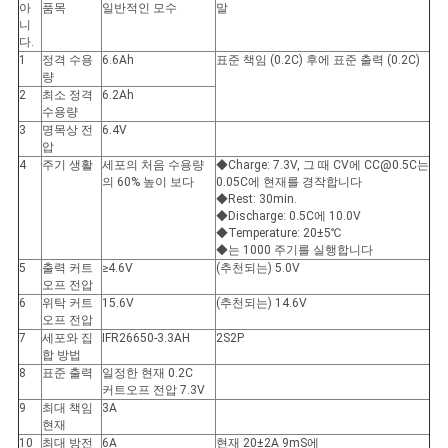
이
아
품목
일반적인 모수
말
니
스
다.
1
정격 수용
6.6Ah
표준 책임 (0.2C) 후에 표준 출력 (0.2C)
량
2
최소 정격
6.2Ah
조
수용량
3
명목상 전
6.4V
회
압
4
주기 생활
세포의 처음 수용량
◆Charge: 7.3V, 그 때 CV에 CC@0.5C는
의 60% 높이 보다
0.05C에 현재를 경작합니다
를
◆Rest: 30min.
◆Discharge: 0.5C에 10.0V
요
◆Temperature: 20±5℃
◆는 1000 주기를 실행합니다
청
5
출력 커트
≥4.6V
(추천되는) 5.0V
오프 전압
하
6
위탁 커트
15.6V
(추천되는) 14.6V
오프 전압
7
세포와 집
IFR26650-3.3AH
2S2P
다
합 방법
8
표준 출력
일정한 현재 0.2C
커트오프 전압 7.3V
9
최대 책임
3A
사
현재
10
최대 방전
6A
현재 20±2A 9mS에