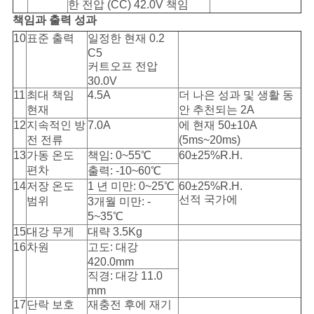
한 전압 (CC) 42.0V 책임
책임과 출력 성과
10
표준 출력
일정한 현재 0.2
C5
커트오프 전압
30.0V
11
최대 책임
4.5A
더 나은 성과 및 생활 동
현재
안 추천되는 2A
12
지속적인 방
7.0A
에 현재 50±10A
전 전류
(5ms~20ms)
13
가동 온도
책임: 0~55℃
60±25%R.H.
편차
출력: -10~60℃
14
저장 온도
1 년 미만: 0~25℃
60±25%R.H.
선적 국가에
범위
3개월 미만: -
5~35℃
15
대강 무게
대략 3.5Kg
16
차원
고도: 대강
420.0mm
직경: 대강 11.0
mm
17
단락 보호
재충전 후에 재기