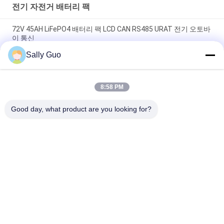
전기 자전거 배터리 팩
72V 45AH LiFePO4 배터리 팩 LCD CAN RS485 URAT 전기 오토바
이 통신
Sally Guo
전기 오토바이 삼륜구동용 72V 30AH 리?? 이온 배터리 팩 LCD 디
스플레이 RS485
8:58 PM
관습은 현명한 BMS에게 도달하도록 쉬운 72V 50Ah 전기 자전거
건전지 팩을 만들어줍니다
Good day, what product are you looking for?
모든
휴대용 에너지 저장 
리튬 이온 원통형 배
시스템
터리
3.2 V LiFePO4 배터리
Li-미네소타 배터리
폴리머 리튬 이온 배
LiSOCl2 배터리