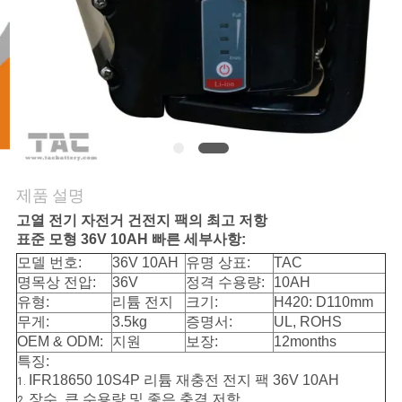
관
리
문
의
하
제품 설명
기
고열 전기 자전거 건전지 팩의 최고 저항
표준 모형 36V 10AH 빠른 세부사항:
모델 번호:
36V 10AH
유명 상표:
TAC
소
명목상 전압:
36V
정격 수용량:
10AH
식
유형:
리튬 전지
크기:
H420: D110mm
무게:
3.5kg
증명서:
UL, ROHS
OEM & ODM:
지원
보장:
12months
특징:
케
IFR18650 10S4P 리튬 재충전 전지 팩 36V 10AH
1.
장수, 큰 수용량 및 좋은 충격 저항
2.