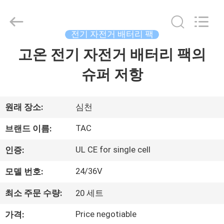
체.
Copyright
©
2011
-
전기 자전거 배터리 팩
2026
Guang
고온 전기 자전거 배터리 팩의
집
Zhou
Sunland
New
Energy
슈퍼 저항
Technology
Co.,
제
Ltd..
All
Rights
품
원래 장소:
심천
Reserved.
TAC
브랜드 이름:
동
UL CE for single cell
인증:
영
24/36V
모델 번호:
상
최소 주문 수량:
20 세트
Price negotiable
가격:
회