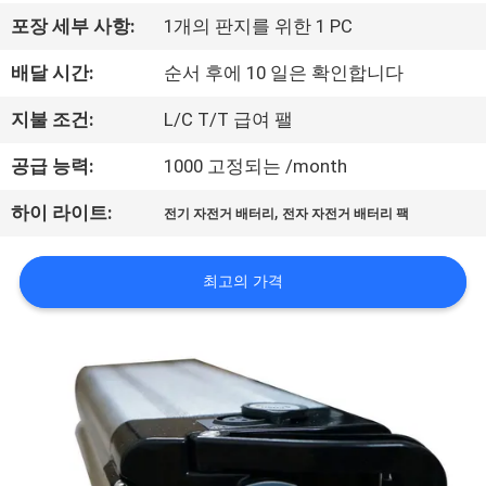
사
포장 세부 사항:
1개의 판지를 위한 1 PC
소
배달 시간:
순서 후에 10 일은 확인합니다
개
지불 조건:
L/C T/T 급여 팰
공급 능력:
1000 고정되는 /month
공
,
하이 라이트:
전기 자전거 배터리
전자 자전거 배터리 팩
장
견
최고의 가격
학
품
질