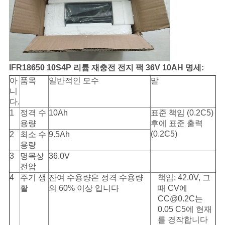
이
트
맵
IFR18650 10S4P 리튬 재충전 전지 팩 36V 10AH 명세:
PRIVACY
아
품목
일반적인 모수
말
니
POLICY
다.
1
정격 수
10Ah
표준 책임 (0.2C5)
용량
후에 표준 출력
(0.2C5)
2
최소 수
9.5Ah
용량
3
명목상
36.0V
전압
4
주기 생
잔여 수용량은 정격 수용량
책임: 42.0V, 그
활
의 60% 이상 입니다
때 CV에
CC@0.2C는
0.05 C5에 현재
를 경작합니다