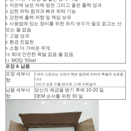
이
저온에 낮은 자체 방전 그리고 좋은 출력 성과
3.
스
강한 위탁 합격과 빠르 위탁 기능
4.
강한에 출력 저항 및 책임 보유
5.
사용법에 있는 정비를 위한 유지 보수가 필요 없고는 산
6.
또는 물 없음
조
고열 성과
7.
환경 친절한
회
8.
소형 더 가벼운 무게
9.
를
최대 안전한 폭발 없음 불 없음
10.
MOQ: 50set
11.
요
포장 & 납품
포장 세부사
1개의 고정되는 건전지 팩은 깔판에 의하여 특별히 보호합
청
니다
항:
그리고 표준 수출 판지로 그 때 끼워넣어
하
납품 세부사
당신의 예금을 받기 후에 10-20 일
항:
OEM 순서를 위한 30 일
다
사