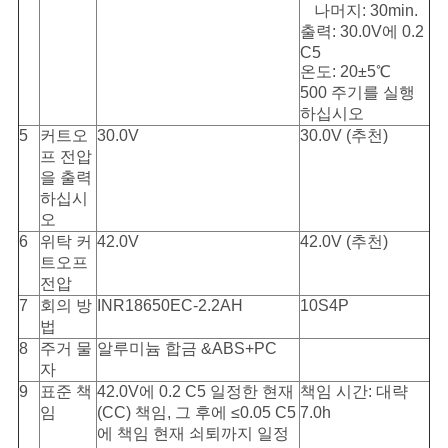
나머지: 30min.
출력: 30.0V에 0.2
C5
온도: 20±5℃
500 주기를 실행
하십시오
5
커트오
30.0V
30.0V (추천)
프 전압
을 출력
하십시
오
6
위탁 커
42.0V
42.0V (추천)
트오프
전압
7
회의 방
INR18650EC-2.2AH
10S4P
법
8
주거 물
알루미늄 합금 &ABS+PC
자
9
표준 책
42.0V에 0.2 C5 일정한 현재
책임 시간: 대략
임
(CC) 책임, 그 후에 ≤0.05 C5
7.0h
에 책임 현재 쇠퇴까지 일정