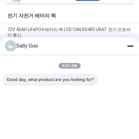
전기 자전거 배터리 팩
72V 45AH LiFePO4 배터리 팩 LCD CAN RS485 URAT 전기 오토바
이 통신
Sally Guo
전기 오토바이 삼륜구동용 72V 30AH 리?? 이온 배터리 팩 LCD 디
스플레이 RS485
9:07 AM
관습은 현명한 BMS에게 도달하도록 쉬운 72V 50Ah 전기 자전거
건전지 팩을 만들어줍니다
Good day, what product are you looking for?
모든
휴대용 에너지 저장 
리튬 이온 원통형 배
시스템
터리
3.2 V LiFePO4 배터리
Li-미네소타 배터리