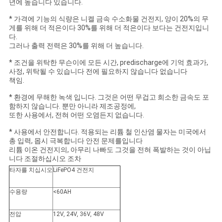
이
년에 높습니다 있습니다.
스
* 가격에 기능의 식량은 니켈 금속 수소화물 건전지, 양이 20%의 무
게를 위해 더 적은이다 30%를 위해 더 적은이다 보다는 건전지입니
다.
그러나 출력 전력은 30%를 위해 더 높습니다.
조
* 조건을 위탁한 무슨이에 모든 시간, predischarge에 기억 효과가,
회
사정, 위탁될 수 있습니다 전에 필요하지 않습니다 없습니다
책임.
를
* 환경에 무해한 녹색 입니다. 그것은 어떤 무겁고 희소한 금속도 포
함하지 않습니다. 뿐만 아니라 제조공정에,
요
또한 사용에서, 전혀 어떤 오염든지 없습니다.
청
* 사용에서 안전합니다. 적용되는 리튬 철 인산염 물자는 미국에서
총 입력, 몹시 극복합니다 안전 문제를입니다
리튬 이온 건전지의, 아무리 나빠도 그것을 전혀 폭발하는 것이 아닙
하
니다 조절하십시오 조차
다
타자를 치십시오
LiFePO4 건전지
수용량
<60AH
사
전압
12V, 24V, 36V, 48V