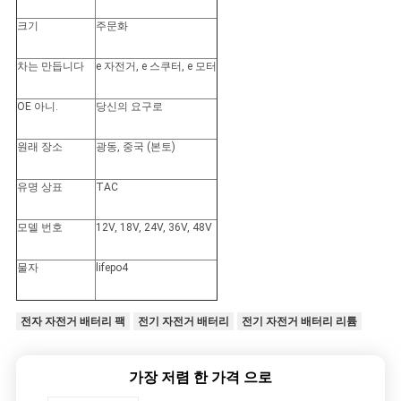
이
크기
주문화
트
차는 만듭니다
e 자전거, e 스쿠터, e 모터
맵
OE 아니.
당신의 요구로
PRIVACY
원래 장소
광동, 중국 (본토)
POLICY
유명 상표
TAC
모델 번호
12V, 18V, 24V, 36V, 48V
물자
lifepo4
전자 자전거 배터리 팩
전기 자전거 배터리
전기 자전거 배터리 리튬
가장 저렴 한 가격 으로