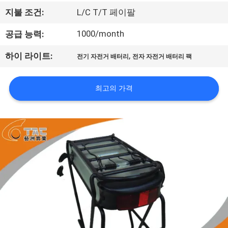
사
지불 조건:
L/C T/T 페이팔
소
1000/month
공급 능력:
개
,
하이 라이트:
전기 자전거 배터리
전자 자전거 배터리 팩
공
최고의 가격
장
견
학
품
질