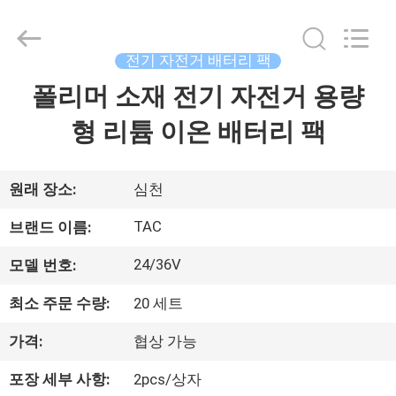
체.
Copyright
©
2011
-
전기 자전거 배터리 팩
2026
Guang
폴리머 소재 전기 자전거 용량
집
Zhou
Sunland
New
Energy
형 리튬 이온 배터리 팩
Technology
Co.,
제
Ltd..
All
Rights
품
원래 장소:
심천
Reserved.
TAC
브랜드 이름:
동
24/36V
모델 번호:
영
최소 주문 수량:
20 세트
상
가격:
협상 가능
포장 세부 사항:
2pcs/상자
회