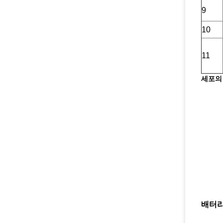
9
10
11
세포의 
배터리