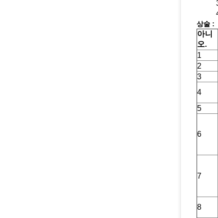
상술 :
아니
오.
1
2
3
4
5
6
7
8