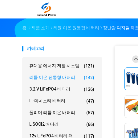
홈
제품 소개
리튬 이온 원통형 배터리
장난감 디지털 제품
카테고리
휴대용 에너지 저장 시스템
(121)
리튬 이온 원통형 배터리
(142)
3.2 V LiFePO4 배터리
(136)
Li-미네소타 배터리
(47)
폴리머 리튬 이온 배터리
(57)
LiSOCl2 배터리
(66)
12v LiFePO4 배터리 팩
(117)