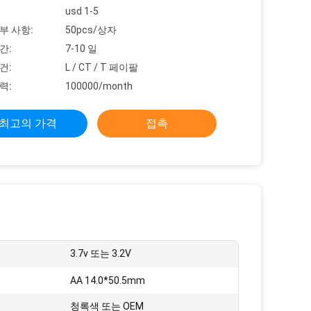
usd 1-5
부 사항:
50pcs/상자
간:
7-10 일
건:
L / CT / T 페이팔
력:
100000/month
최고의 가격
접촉
3.7v 또는 3.2V
:
AA 14.0*50.5mm
청록색 또는 OEM