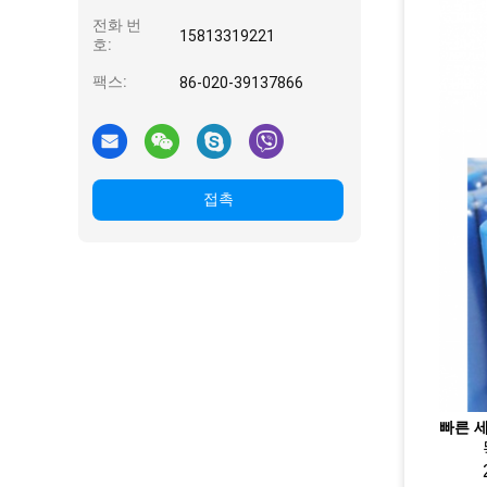
전화 번
15813319221
호:
팩스:
86-020-39137866
접촉
빠른 세