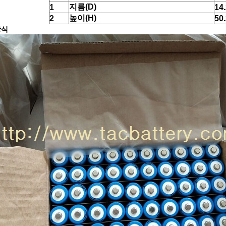
지름(D)
1
14
높이(H)
2
50
방식