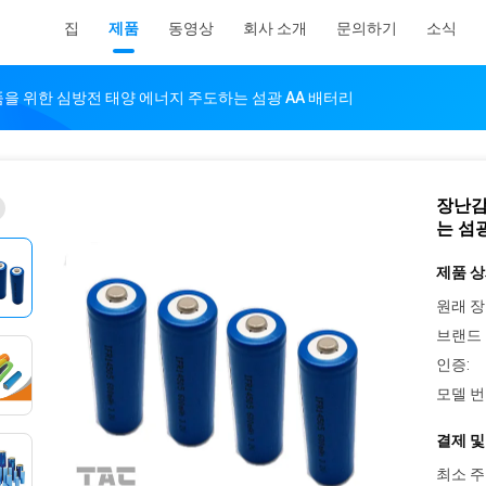
집
제품
동영상
회사 소개
문의하기
소식
을 위한 심방전 태양 에너지 주도하는 섬광 AA 배터리
장난감
는 섬
제품 상
원래 장
브랜드 
인증:
모델 번
결제 및
최소 주