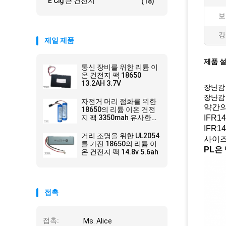
E Cig 큰 건전지
(18)
보
강
제일 제품
제품 
통신 장비를 위한 리튬 이
온 건전지 팩 18650
13.2AH 3.7V
장난감 
장난감 
자전거 머리 점화를 위한
약간의
18650의 리튬 이온 건전
지 팩 3350mah 유사한
IFR1
Panasonic
IFR1
거리 조명을 위한 UL2054
사이즈는
를 가진 18650의 리튬 이
PL은
온 건전지 팩 14.8v 5.6ah
접촉
접촉:
Ms. Alice