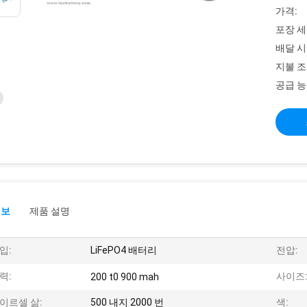
가격:
포장 세
배달 시
지불 조
공급 능
정보
제품 설명
입:
LiFePO4 배터리
전압:
력:
사이즈
200 t0 900 mah
이르셀 삶:
500 내지 2000 번
색: