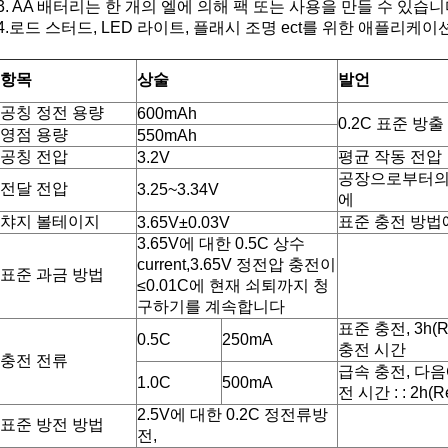
3. AA 배터리는 한 개의 엘에 의해 팩 또는 사용을 만들 수 있습
4.로드 스터드, LED 라이트, 플래시 조명 ect를 위한 애플리케이션
항목
상술
발언
공칭 정전 용량
600mAh
0.2C 표준 방출
영점 용량
550mAh
공칭 전압
평균 작동 전압
3.2V
공장으로부터의 
전달 전압
3.25~3.34V
에
챠지 볼테이지
표준 충전 방법
3.65V±0.03V
3.65V에 대한 0.5C 상수
current,3.65V 정전압 충전이
표준 과금 방법
≤0.01C에 현재 쇠퇴까지 청
구하기를 계속합니다
표준 충전, 3h(
0.5C
250mA
충전 시간
충전 전류
급속 충전, 다음
1.0C
500mA
전 시간 : : 2h(Re
2.5V에 대한 0.2C 정전류방
표준 방전 방법
전,