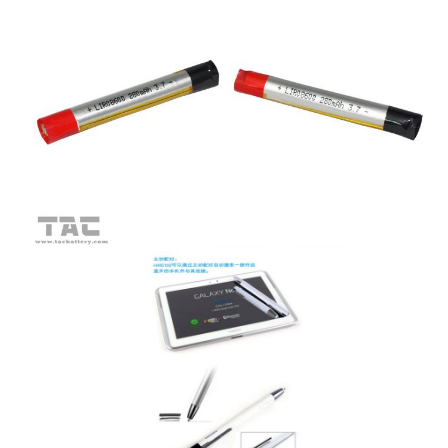
이
트
맵
PRIVACY
POLICY