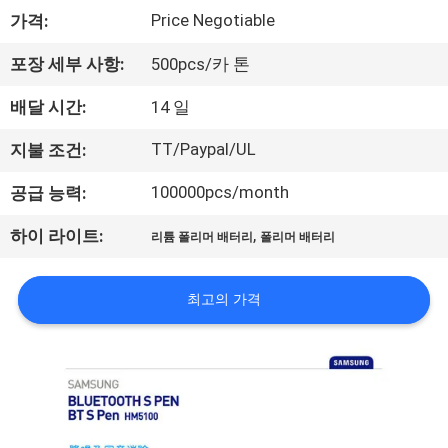
Price Negotiable
가격:
사
소
포장 세부 사항:
500pcs/카 톤
개
배달 시간:
14 일
TT/Paypal/UL
지불 조건:
공
100000pcs/month
공급 능력:
장
,
하이 라이트:
리튬 폴리머 배터리
폴리머 배터리
견
학
최고의 가격
품
질