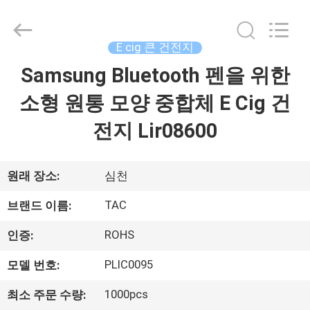
체.
Copyright
©
2011
-
E cig 큰 건전지
2026
Guang
Samsung Bluetooth 펜을 위한
집
Zhou
Sunland
New
Energy
소형 원통 모양 중합체 E Cig 건
Technology
Co.,
제
Ltd..
전지 Lir08600
All
Rights
품
Reserved.
원래 장소:
심천
동
TAC
브랜드 이름:
영
ROHS
인증:
상
PLIC0095
모델 번호:
1000pcs
최소 주문 수량:
회