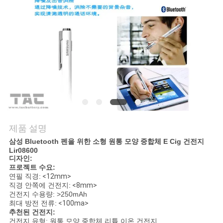
관
리
문
의
하
기
제품 설명
삼성 Bluetooth 펜을 위한 소형 원통 모양 중합체 E Cig 건전지
소
Lir08600
디자인:
식
프로젝트 수요:
연필 직경:
<12mm>
직경 안쪽에 건전지:
<8mm>
건전지 수용량: >250mAh
케
최대 방전 전류:
<100ma>
추천된 건전지:
건전지 유형: 원통 모양 중합체 리튬 이온 건전지