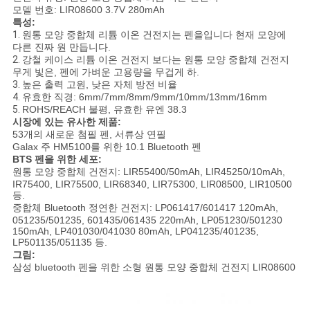
이
모델 번호: LIR08600 3.7V 280mAh
특성:
스
1.
원통 모양 중합체 리튬 이온 건전지는 펜을입니다 현재 모양에
다른 진짜 원 만듭니다.
2.
강철 케이스 리튬 이온 건전지 보다는 원통 모양 중합체 건전지
조
무게 빛은, 펜에 가벼운 고용량을 무겁게 하.
3.
높은 출력 고원, 낮은 자체 방전 비율
4.
유효한 직경: 6mm/7mm/8mm/9mm/10mm/13mm/16mm
회
5.
ROHS/REACH 불평, 유효한 유엔 38.3
시장에 있는 유사한 제품:
를
53개의 새로운 첨필 펜, 서류상 연필
Galax 주 HM5100를 위한 10.1 Bluetooth 펜
요
BTS 펜을 위한 세포:
원통 모양 중합체 건전지: LIR55400/50mAh, LIR45250/10mAh,
청
IR75400, LIR75500, LIR68340, LIR75300, LIR08500, LIR10500
등.
중합체 Bluetooth 정연한 건전지: LP061417/601417 120mAh,
하
051235/501235, 601435/061435 220mAh, LP051230/501230
150mAh, LP401030/041030 80mAh, LP041235/401235,
다
LP501135/051135 등.
그림:
삼성 bluetooth 펜을 위한 소형 원통 모양 중합체 건전지 LIR08600
사