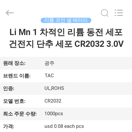
체.
Copyright
©
2011
-
리튬 코인 셀 배터리
2026
Guang
Li Mn 1 차적인 리튬 동전 세포
집
Zhou
Sunland
New
Energy
건전지 단추 세포 CR2032 3.0V
Technology
Co.,
제
Ltd..
All
Rights
품
원래 장소:
광주
Reserved.
TAC
브랜드 이름:
동
UL,ROHS
인증:
영
CR2032
모델 번호:
상
1000pcs
최소 주문 수량:
usd 0.08 each pcs
가격:
회