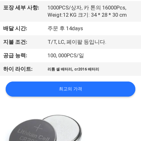
사
포장 세부 사항:
1000PCS/상자, 카 톤의 16000Pcs,
Weigt:12 KG 크기: 34 * 28 * 30 cm
소
배달 시간:
주문 후 14days
개
지불 조건:
T/T, LC, 페이팔 등입니다.
공
공급 능력:
100, 000PCS/일
장
,
하이 라이트:
리튬 셀 배터리
cr2016 배터리
견
최고의 가격
학
품
질