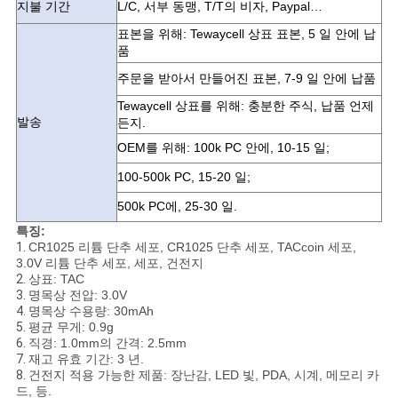
이
지불 기간
L/C, 서부 동맹, T/T의 비자, Paypal…
표본을 위해: Tewaycell 상표 표본, 5 일 안에 납
트
품
맵
주문을 받아서 만들어진 표본, 7-9 일 안에 납품
Tewaycell 상표를 위해: 충분한 주식, 납품 언제
발송
든지.
PRIVACY
OEM를 위해: 100k PC 안에, 10-15 일;
POLICY
100-500k PC, 15-20 일;
500k PC에, 25-30 일.
특징:
1.
CR1025 리튬 단추 세포, CR1025 단추 세포, TACcoin 세포,
3.0V 리튬 단추 세포, 세포, 건전지
2.
상표: TAC
3.
명목상 전압: 3.0V
4.
명목상 수용량: 30mAh
5.
평균 무게: 0.9g
6.
직경: 1.0mm의 간격: 2.5mm
7.
재고 유효 기간: 3 년.
8.
건전지 적용 가능한 제품: 장난감, LED 빛, PDA, 시계, 메모리 카
드, 등.