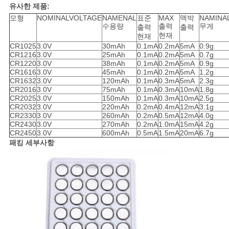
유사한 제품:
모형
NOMINALVOLTAGE
NAMENAL
표준
MAX
맥박
NAMINA
수용량
출력
무게
출력
출력
현재
현재
CR1025
3.0V
30mAh
0.1mA
0.2mA
5mA
0.9g
CR1216
3.0V
25mAh
0.1mA
0.2mA
5mA
0.7g
CR1220
3.0V
38mAh
0.1mA
0.2mA
5mA
0.9g
CR1616
3.0V
45mAh
0.1mA
0.2mA
5mA
1.2g
CR1632
3.0V
120mAh
0.1mA
0.3mA
5mA
2.3g
CR2016
3.0V
75mAh
0.1mA
0.3mA
10mA
1.8g
CR2025
3.0V
150mAh
0.1mA
0.3mA
10mA
2.5g
CR2032
3.0V
220mAh
0.2mA
0.4mA
12mA
3.1g
CR2330
3.0V
260mAh
0.2mA
0.5mA
12mA
4.0g
CR2430
3.0V
270mAh
0.2mA
1.0mA
15mA
4.2g
CR2450
3.0V
600mAh
0.5mA
1.5mA
20mA
6.7g
패킹 세부사항