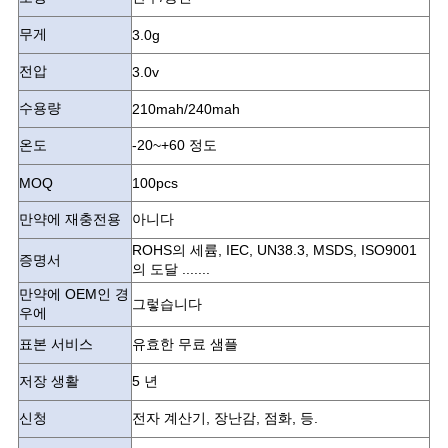
이
무게
스
3.0g
전압
3.0v
조
수용량
210mah/240mah
회
온도
-20~+60 정도
MOQ
100pcs
를
만약에 재충전용
아니다
요
ROHS의 세륨, IEC, UN38.3, MSDS, ISO9001
증명서
청
의 도달 .......
만약에 OEM인 경
하
그렇습니다
우에
다
표본 서비스
유효한 무료 샘플
저장 생활
5 년
사
신청
전자 계산기, 장난감, 점화, 등.