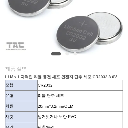
관
리
문
의
하
기
제품 설명
Li Mn 1 차적인 리튬 동전 세포 건전지 단추 세포 CR2032 3.0V
소
모형
CR2032
식
유형
리튬 단추 세포
차원
20mm*3.2mm/OEM
케
재킷
벌거벗거나 노란 PVC
모양
단추/동전