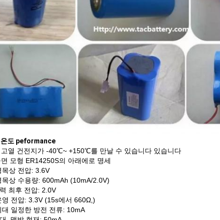
온도 peformance
고열 건전지가 -40℃~ +150℃를 만날 수 있습니다 있습니다
면 모형 ER14250S의 아래에로 명세
목상 전압: 3.6V
목상 수용량: 600mAh (10mA/2.0V)
력 최후 전압: 2.0V
영 전압: 3.3V (15s에서 660Ω,)
최대 일정한 방전 전류: 10mA
대. 맥박 현재: 50mA