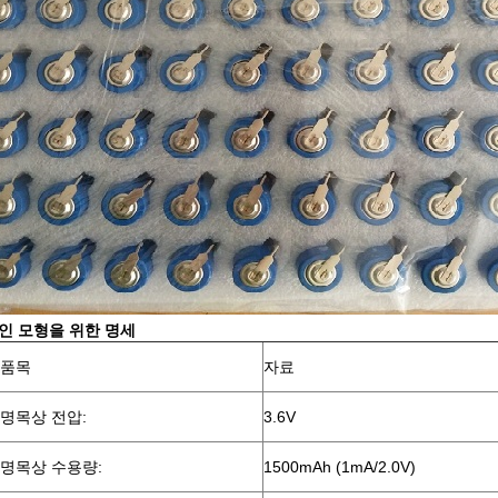
인 모형을 위한 명세
품목
자료
명목상 전압:
3.6V
명목상 수용량:
1500mAh (1mA/2.0V)