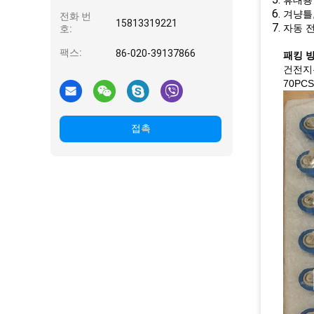
휴대용 
겨냥틀,
전화 번
15813319221
자동 
호:
팩스:
86-020-39137866
패킹 방
건전지
70PCS
접촉