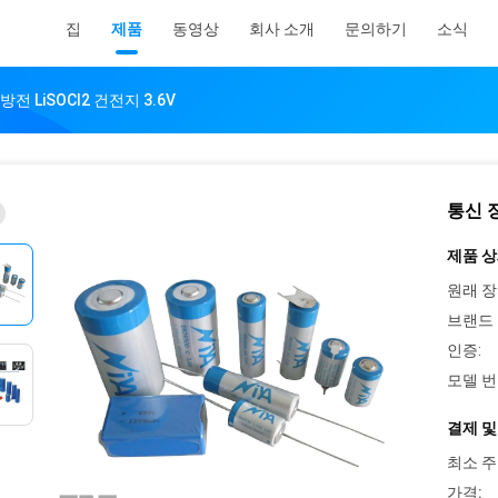
집
제품
동영상
회사 소개
문의하기
소식
 LiSOCl2 건전지 3.6V
통신 장
제품 상
원래 장
브랜드 
인증:
모델 번
결제 및
최소 주
가격: