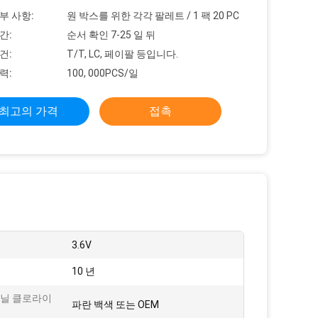
부 사항:
원 박스를 위한 각각 팔레트 / 1 팩 20 PC
간:
순서 확인 7-25 일 뒤
건:
T/T, LC, 페이팔 등입니다.
력:
100, 000PCS/일
최고의 가격
접촉
3.6V
10 년
비닐 클로라이
파란 백색 또는 OEM