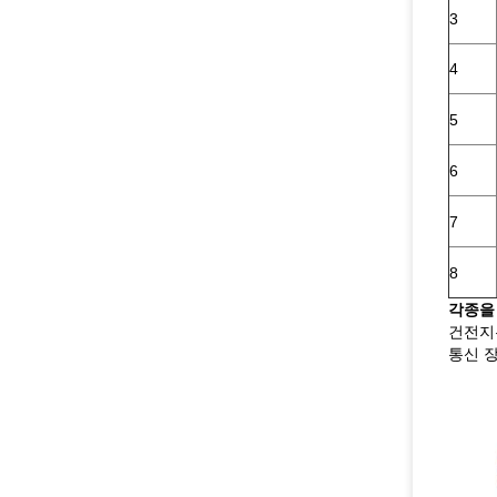
3
4
5
6
7
8
각종을
건전지
통신 장