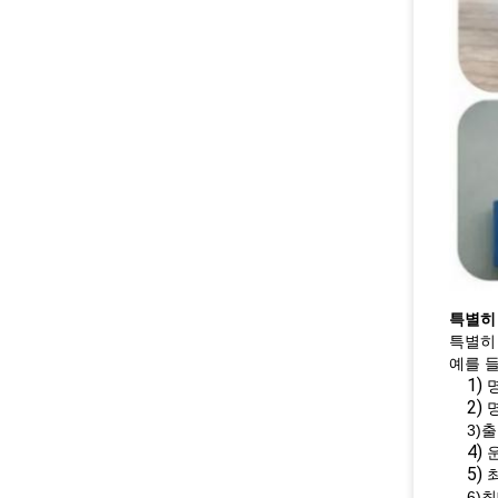
특별히 
특별히 
예를 들
1)
명
2)
명
3)출
4)
운
5)
6)최