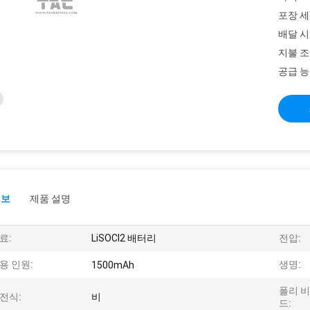
포장 세
배달 시
지불 조
공급 능
정보
제품 설명
료:
LiSOCl2 배터리
전압:
용 인원:
생명:
1500mAh
폴리 
전식:
비
드: