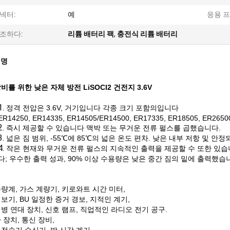
넥터:
예
응용 
조하다:
리튬 배터리 팩
,
충전식 리튬 배터리
설명
비를 위한 낮은 자체 방전 LiSOCl2 건전지 3.6V
1.
정격 전압은 3.6V, 거기입니다 각종 크기 포함의입니다
ER14250, ER14335, ER14505/ER14500, ER17335, ER18505, ER2650
2.
즉시 제공할 수 있습니다 맥박 또는 무거운 전류 펄스를 곱했습니다.
3.
넓은 짐 범위, -55℃에 85℃의 넓은 온도 편차. 낮은 내부 저항 및 안정
4.
작은 현재와 무거운 전류 펄스의 지속적인 출력을 제공할 수 또한 있습니
다; 우수한 출력 성과, 90% 이상 수용량은 낮은 중간 짐의 밑에 출력했습
량계, 가스 계량기, 키로와트 시간 미터,
보기, BU 일정한 증거 경보, 지적인 계기,
병 연대 장치, 신호 램프, 직업적인 라디오 전기 공구.
 장치, 통신 장비,