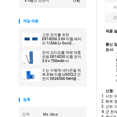
E Cig 큰 건전지
(18)
커
강
제일 제품
제품 
고온 전지를 위한
ER14250 3.6V 리튬 배터
리 1/2AA Li-Soci2
통신 장
800mAh
묘사:
전자 꼬리표를 위해 재충
전용 ER14250 리튬 전지
3.6 v 750mAh 비
Ｃ는 수량계 네티즌을 위
해 3.6v 리튬 LiSOCL2 건
전지 ER26500 9AH를 모
델링합니다
신청:
시민 수
접촉
화재 경
근위 기
군 전자
접촉:
Ms. Alice