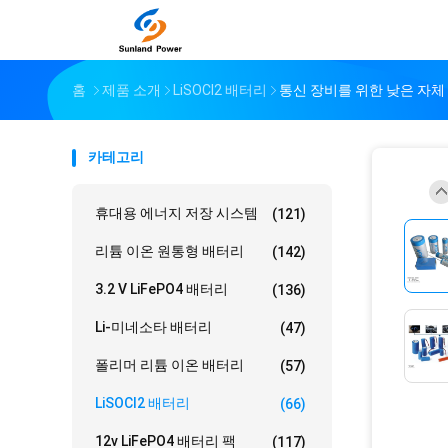
홈
제품 소개
LiSOCl2 배터리
통신 장비를 위한 낮은 자체 방전
카테고리
휴대용 에너지 저장 시스템
(121)
리튬 이온 원통형 배터리
(142)
3.2 V LiFePO4 배터리
(136)
Li-미네소타 배터리
(47)
폴리머 리튬 이온 배터리
(57)
LiSOCl2 배터리
(66)
12v LiFePO4 배터리 팩
(117)