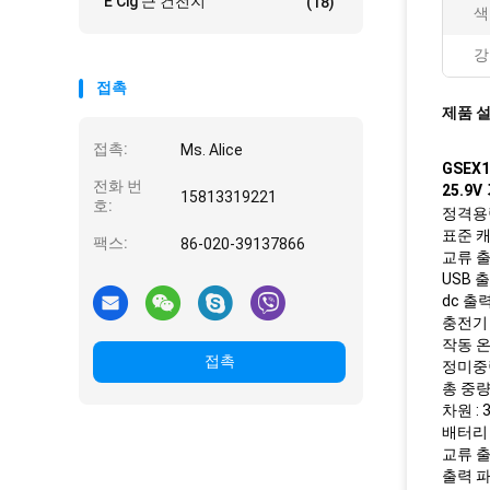
E Cig 큰 건전지
(18)
색
강
접촉
제품 
접촉:
Ms. Alice
GSEX
전화 번
25.9V
15813319221
호:
정격용량
표준 캐패
팩스:
86-020-39137866
교류 출력
USB 출
dc 출력
충전기 :
작동 온도
접촉
정미중량
총 중량 
차원 : 
배터리 
교류 출력
출력 파