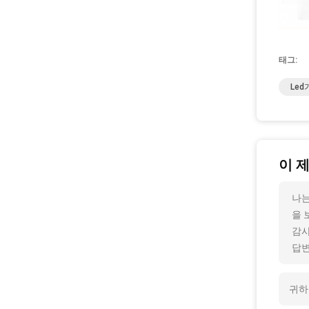
태그:
Le
이 
나는
을 
감사
답변