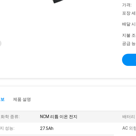
가격:
포장 세
배달 시
지불 조
공급 능
정보
제품 설명
 화학 종류:
NCM 리튬 이온 전지
배터리 
지 성능:
AC 외항
27.5Ah