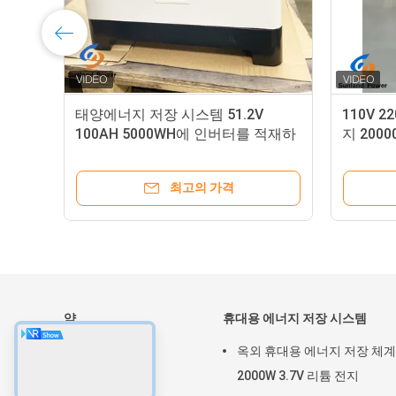
가정
가정을 위한 153.6V 409.6V 태양 에
가정 주
너지 저장 시스템 7.68KWH
20KWh 
20.48KWH
지
최고의 가격
약
휴대용 에너지 저장 시스템
집
옥외 휴대용 에너지 저장 체계
제품
2000W 3.7V 리튬 전지