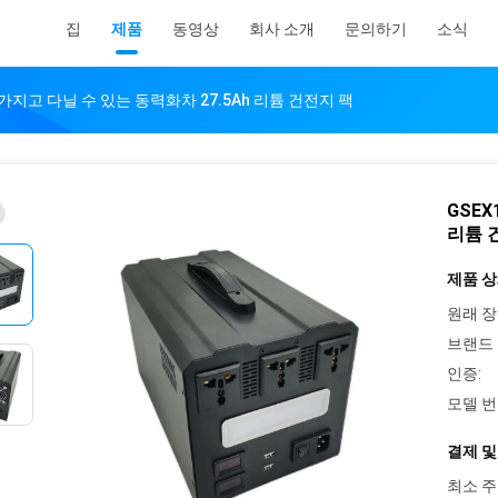
집
제품
동영상
회사 소개
문의하기
소식
9V 가지고 다닐 수 있는 동력화차 27.5Ah 리튬 건전지 팩
GSEX
리튬 
제품 상
원래 장
브랜드 
인증:
모델 번
결제 및
최소 주