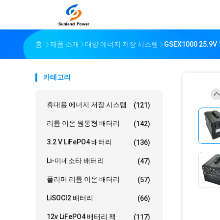
홈
제품 소개
태양 에너지 저장 시스템
GSEX1000 25.
카테고리
휴대용 에너지 저장 시스템
(121)
리튬 이온 원통형 배터리
(142)
3.2 V LiFePO4 배터리
(136)
Li-미네소타 배터리
(47)
폴리머 리튬 이온 배터리
(57)
LiSOCl2 배터리
(66)
12v LiFePO4 배터리 팩
(117)