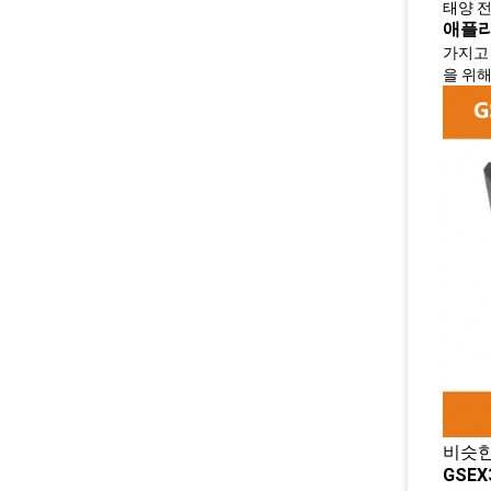
태양 전지
애플
가지고
을 위
비슷한
GSE