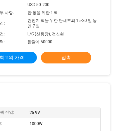
USD 50-200
부 사항:
한 통을 위한 1 팩
건전지 팩을 위한 단세포의 15-20 일 동
간:
안 7 일
건:
L/C (신용장), 전신환
력:
한달에 50000
최고의 가격
접촉
팩 전압:
25.9V
:
1000W