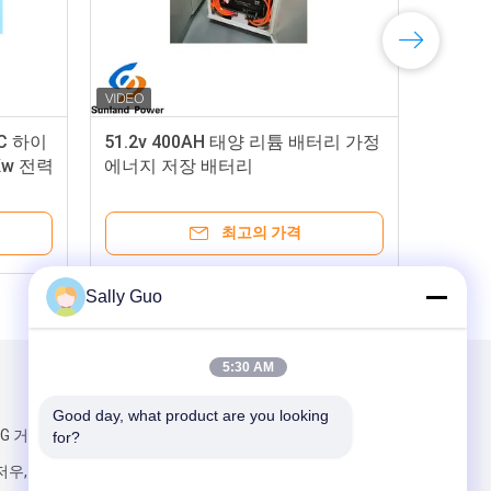
KW
집에 오프 그리드 태양열발전시스템
터
1100V는 태양 PV 패널 세트를 완료
합니다
최고의 가격
Sally Guo
5:30 AM
우리를 메일
Good day, what product are you looking 
NG 거리, 난 군 도
for?
우, GD, 중국