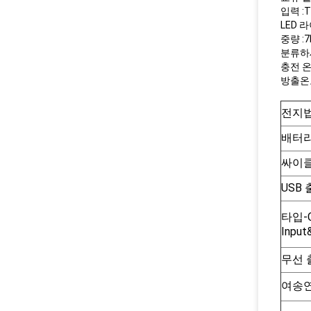
입력 :T
LED 라
중량 :7
분류하세요
충전 온도
방출온도 :
전지
배터
싸이클
USB 
타입-C
Input
무선
여송연