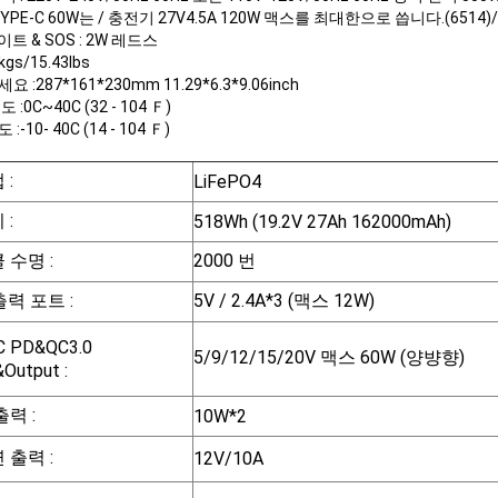
YPE-C 60W는 / 충전기 27V4.5A 120W 맥스를 최대한으로 씁니다.(6514)/C
이트 & SOS : 2W 레드스
kgs/15.43lbs
 :287*161*230mm 11.29*6.3*9.06inch
 :0C~40C (32 - 104 Ｆ)
-10- 40C (14 - 104 Ｆ)
법
:
LiFePO4
리
:
518Wh (19.2V 27Ah 162000mAh)
 수명 :
2000 번
출력 포트 :
5V / 2.4A*3 (맥스 12W)
 PD&QC3.0
5/9/12/15/20V 맥스 60W (양뱡향)
&Output :
 출력
:
10W*2
 출력 :
12V/10A