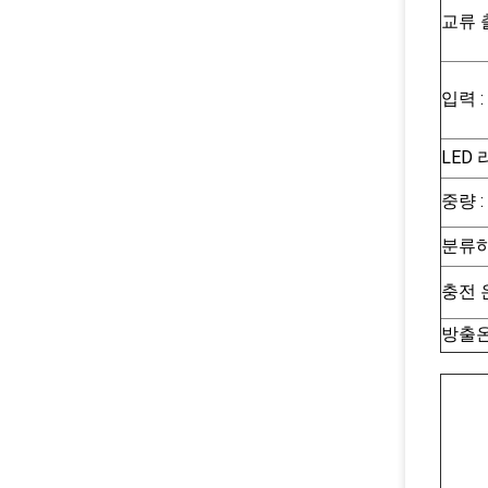
교류 출
입력
:
LED 
중량
:
분류
충전 온
방출온