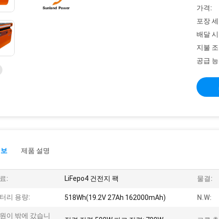
가격:
포장 세
배달 시
지불 조
공급 능
정보
제품 설명
료:
LiFepo4 건전지 팩
물결:
터리 용량:
518Wh(19.2V 27Ah 162000mAh)
N.W:
원이 밖에 갔습니