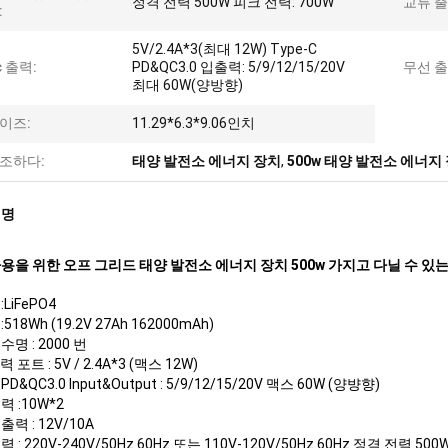
정격 전력 500W 피크 전력: 700W
교류 출
:
5V/2.4A*3(최대 12W) Type-C
c 출력:
PD&QC3.0 입출력: 5/9/12/15/20V
무선 출
최대 60W(양방향)
이즈:
11.29*6.3*9.06인치
조하다:
태양 발전소 에너지 장치
,
500w 태양 발전소 에너지
설명
용을 위한 오프 그리드 태양 발전소 에너지 장치 500w 가지고 다닐 수 있
LiFePO4
518Wh (19.2V 27Ah 162000mAh)
명 : 2000 번
력 포트 : 5V / 2.4A*3 (맥스 12W)
PD&QC3.0 Input&Output : 5/9/12/15/20V 맥스 60W (양뱡향)
력 :10W*2
력 : 12V/10A
 : 220V-240V/50Hz 60Hz 또는 110V-120V/50Hz 60Hz 정격 전력 500