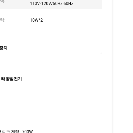
력:
110V-120V/50Hz 60Hz
력:
10W*2
 장치
는 태양발전기
W 피크 전력 : 700W