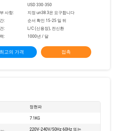
USD 330-350
부 사항:
지정 un38.3은 요구합니다
간:
순서 확인 15-25 일 뒤
건:
L/C (신용장), 전신환
력:
1000년 / 달
최고의 가격
접촉
정현파
7.1KG
220V-240V/50Hz 60Hz 또는