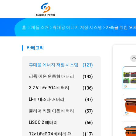
홈
제품 소개
휴대용 에너지 저장 시스템
가족을 위한 오프
카테고리
휴대용 에너지 저장 시스템
(121)
리튬 이온 원통형 배터리
(142)
3.2 V LiFePO4 배터리
(136)
Li-미네소타 배터리
(47)
폴리머 리튬 이온 배터리
(57)
LiSOCl2 배터리
(66)
12v LiFePO4 배터리 팩
(117)