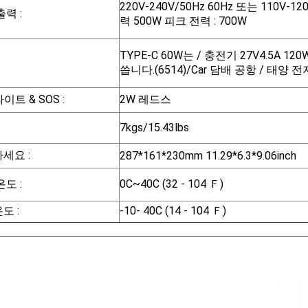
220V-240V/50Hz 60Hz 또는 110V-12
력 :
력 500W 피크 전력 : 700W
TYPE-C 60W는 / 충전기 27V4.5A 
씁니다.(6514)/Car 담배 공항 / 태양 전지
라이트 & SOS :
2W 레드스
7kgs/15.43lbs
하
세요 :
287*161*230mm 11.29*6.3*9.06inch
도 :
0C~40C (32 - 104 Ｆ)
도 :
-10- 40C (14 - 104 Ｆ)