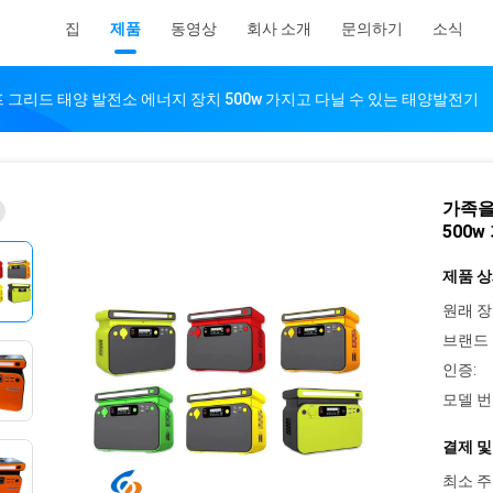
집
제품
동영상
회사 소개
문의하기
소식
 그리드 태양 발전소 에너지 장치 500w 가지고 다닐 수 있는 태양발전기
가족을
500
제품 상
원래 장
브랜드 
인증:
모델 번
결제 및
최소 주