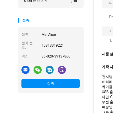
E Cig 큰 건전지
(18)
다
D
접촉
사
접촉:
Ms. Alice
강
전화 번
15813319221
호:
제품 
팩스:
86-020-39137866
가족 사
전지법 :
배터리 :
접촉
싸이클 수
USB 출
타입-C 
무선 출
여송연 출
교류 출력