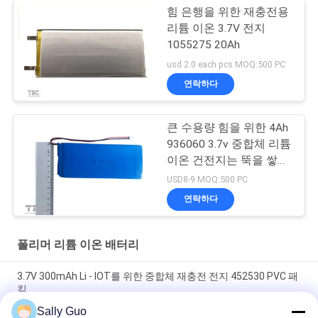
힘 은행을 위한 재충전용
리튬 이온 3.7V 전지
1055275 20Ah
usd 2.0 each pcs MOQ:500 PC
연락하다
큰 수용량 힘을 위한 4Ah
936060 3.7v 중합체 리튬
이온 건전지는 뚝을 쌓습
니다
USD8-9 MOQ:500 PC
연락하다
폴리머 리튬 이온 배터리
3.7V 300mAh Li - IOT를 위한 중합체 재충전 전지 452530 PVC 패
킹
Sally Guo