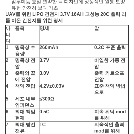
이
알루미늄 호일 연약한 팩 디자인에 정상적인 원통 모양
유형 안전하 보다 기초
스
UAV를 위한 LiPO 건전지 3.7V 16AH 고성능 20C 출력 리
튬 이온 건전지를 위한 명세
아
품목
명세
말
조
니
다.
회
1
명목상 수
260mAh
0.2C 표준 출력
용량
를
2
명목상 전
3.7V
비열한 가동 전
압
압
요
3
출력의 끝
3.0V
출력 커트오프
청
에 전압
전압
4
책임 전압
4.2V±0.03V
표준 책임 방법
하
으로
5
세포 내부
≤300Ω
다
임피던스
6
최대 책임
0.5C
지속 위탁 mod
현재
를 위해
사
7
최대 방전
1C
지속적인 출력
전류
mod를 위해