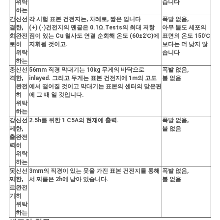
위탁
습니다
하는
간
신선
각 시험 표본 건전지는, 차례로, 짧은 입니다
폭발 없음,
결
한,
(+) (-)건전지의 맨끝은 0.1Ω.Tests의 최대 저항
아무 불도 세포의
회
완전
짐이 있는 Cu 철사도 연결 순회해 온도 (60±2℃)에
표면의 온도 150℃
로
히
지휘될 것이고.
보다는 더 낮지 않
위탁
습니다
하는
충
신선
56mm 직경 막대기는 10kg 무게의 바닥으로
폭발 없음,
격
한,
inlayed. 그리고 무게는 표본 건전지에 1m의 고도
불 없음
완전
에서 떨어질 것이고 막대기는 표본의 센터의 맞은편
히
에 그 때 일 것입니다.
위탁
하는
강
신선
2.5h를 위한 1 C5A의 현재에 출력.
폭발 없음,
제
한,
불 없음
출
완전
력
히
위탁
하는
못
신선
3mm의 직경이 있는 못을 가진 표본 건전지를 통해
폭발 없음,
찌
한,
서 찌름은 2h에 남아 있습니다.
불 없음
르
완전
기
히
위탁
하는