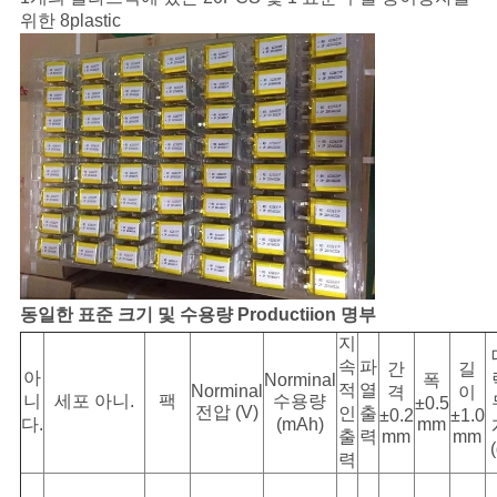
위한 8plastic
동일한 표준 크기 및 수용량 Productiion 명부
지
속
파
간
길
아
Norminal
폭
적
열
Norminal
격
이
니
세포 아니.
팩
수용량
±0.5
전압 (V)
인
출
±0.2
±1.0
다.
(mAh)
mm
출
력
mm
mm
력