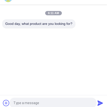
재충전 가능한 폴리머 리?? 이온 배터리 IOT LP093040 3.7V
1000mAh
6:11 AM
폴리머 리?? 이온 배터리 LP602535 3.7V 500mAh 소형 가정용 제
품
Good day, what product are you looking for?
모든
휴대용 에너지 저장 
리튬 이온 원통형 배
시스템
터리
3.2 V LiFePO4 배터리
Li-미네소타 배터리
폴리머 리튬 이온 배
LiSOCl2 배터리
터리
12v LiFePO4 배터리 
태양 에너지 저장 시
팩
스템
견적 요청