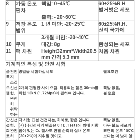
이
8
가동 온도
책임: 0~45℃
60±25%R.H.
벌거벗은 세포
편차
트
출력: - 20~60℃
9
저장 온도
1 년 미만: -20~25℃
60±25%R.H.
맵
선적 국가에
범위
3개월 미만: -20~40℃
10
무게
대강: 8g
완성되는 세포
PRIVACY
11
팩 차원
Height32mm*Width20.5
처음 차원
mm 간격 5.3 mm
POLICY
기계적인 특성 및 안전 시험
품
건전
방법을 시험하십시오
필요조건
목
지
조건
으
신선
2개의 편평판 사이 으깸. 적용되는 힘은 30min를
폭발 없음,
깸
한,
위한 13kN (1.72Mpa)에 관하여 입니다.
불 없음
완전
히
위탁
하는
간
신선
각 시험 표본 건전지는, 차례로, 짧은 입니다
폭발 없음,
결
한,
(+) (-)건전지의 맨끝은 0.1Ω.Tests의 최대 저항
아무 불도 세포의
회
완전
짐이 있는 Cu 철사도 연결 순회해 실내 온도
표면의 온도 150℃
로
히
(20±2℃)에 지휘될 것이고.
보다는 더 낮지 않