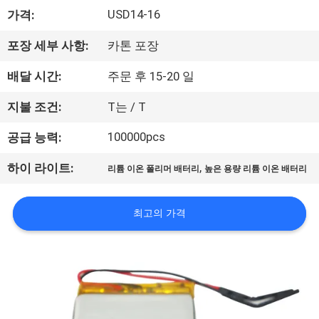
USD14-16
가격:
사
소
포장 세부 사항:
카톤 포장
개
배달 시간:
주문 후 15-20 일
지불 조건:
T는 / T
공
100000pcs
공급 능력:
장
,
하이 라이트:
리튬 이온 폴리머 배터리
높은 용량 리튬 이온 배터리
견
학
최고의 가격
품
질