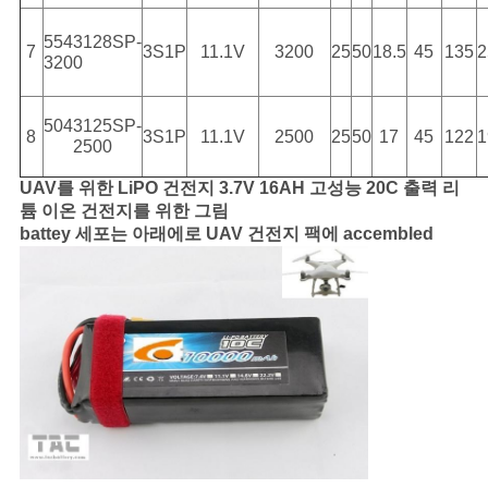
5543128SP-
7
3S1P
11.1V
3200
25
50
18.5
45
135
2
3200
5043125SP-
8
3S1P
11.1V
2500
25
50
17
45
122
1
2500
UAV를 위한 LiPO 건전지 3.7V 16AH 고성능 20C 출력 리
튬 이온 건전지를 위한 그림
battey 세포는 아래에로 UAV 건전지 팩에 accembled