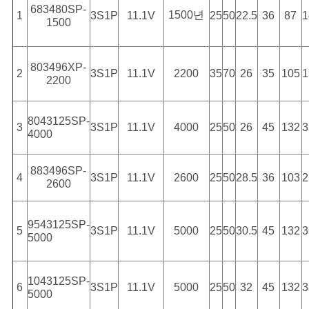
683480SP-
1500년
1
3S1P
11.1V
25
50
22.5
36
87
1
1500
803496XP-
2
3S1P
11.1V
2200
35
70
26
35
105
1
2200
8043125SP-
3
3S1P
11.1V
4000
25
50
26
45
132
3
4000
883496SP-
4
3S1P
11.1V
2600
25
50
28.5
36
103
2
2600
9543125SP-
5
3S1P
11.1V
5000
25
50
30.5
45
132
3
5000
1043125SP-
6
3S1P
11.1V
5000
25
50
32
45
132
3
5000