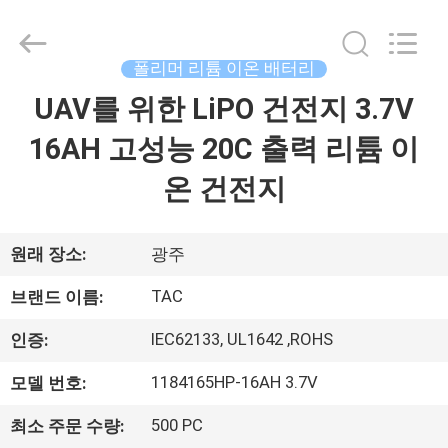
체.
Copyright
©
2011
-
폴리머 리튬 이온 배터리
2026
Guang
UAV를 위한 LiPO 건전지 3.7V
집
Zhou
Sunland
New
Energy
16AH 고성능 20C 출력 리튬 이
Technology
Co.,
제
Ltd..
온 건전지
All
Rights
품
Reserved.
원래 장소:
광주
동
TAC
브랜드 이름:
영
IEC62133, UL1642 ,ROHS
인증:
상
1184165HP-16AH 3.7V
모델 번호:
500 PC
최소 주문 수량:
회