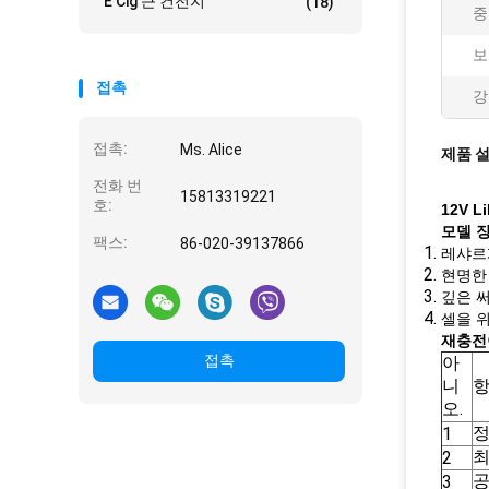
E Cig 큰 건전지
(18)
중
보
접촉
강
접촉:
Ms. Alice
제품 
전화 번
15813319221
호:
12V 
모델 
팩스:
86-020-39137866
레샤르게
현명한 
깊은 써
셀을 위
재충전이
접촉
아
니
오.
1
최
2
공
3