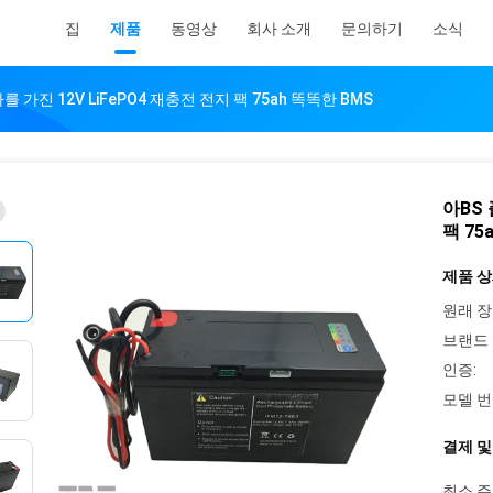
집
제품
동영상
회사 소개
문의하기
소식
 가진 12V LiFePO4 재충전 전지 팩 75ah 똑똑한 BMS
아BS 
팩 75
제품 상
원래 장
브랜드 
인증:
모델 번
결제 및
최소 주