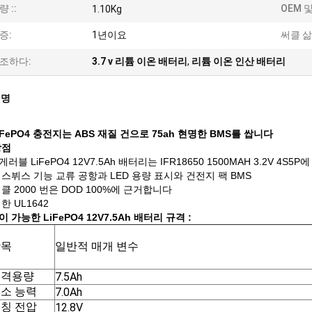
량 ::
OEM 및
1.10Kg
증:
1년이요
써클 삶
조하다:
3.7 v 리튬 이온 배터리
,
리튬 이온 인산 배터리
설명
LiFePO4 충전지는 ABS 재질 건으로 75ah 현명한 BMS를 쌉니다
장점
러블 LiFePO4 12V7.5Ah 배터리는 IFR18650 1500MAH 3.2V 4S5
스뷔스 기능 교류 공항과 LED 용량 표시와 건전지 팩 BMS
클 2000 번은 DOD 100%에 근거합니다
한 UL1642
 가능한 LiFePO4 12V7.5Ah 배터리 규격 :
항목
일반적 매개 변수
정격용량
7.5Ah
소 능력
7.0Ah
칭 전압
12.8V