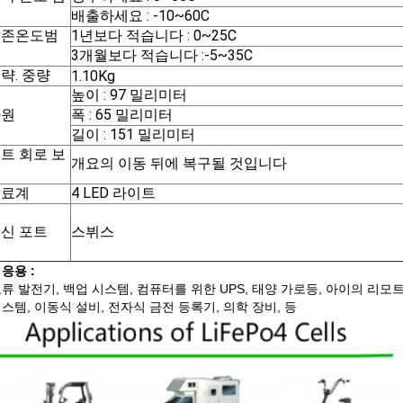
위
배출하세요 : -10~60C
보존온도범
1년보다 적습니다 : 0~25C
위
3개월보다 적습니다 :-5~35C
략. 중량
1.10Kg
높이 : 97 밀리미터
차원
폭 : 65 밀리미터
길이 : 151 밀리미터
트 회로 보
개요의 이동 뒤에 복구될 것입니다
호
연료계
4 LED 라이트
신 포트
스뷔스
응용 :
류 발전기, 백업 시스템, 컴퓨터를 위한 UPS, 태양 가로등, 아이의 리모트
스템, 이동식 설비, 전자식 금전 등록기, 의학 장비, 등