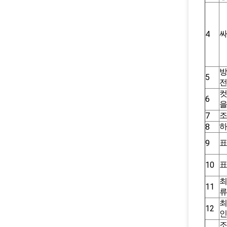
싸
4
방
5
컷
6
을
7
하
8
표
9
표
10
최
11
최
12
인
조