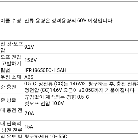
이클 수명
잔류 용량은 정격용량의 60% 이상입니다
전 컷-오프
9.2V
전압
오프 전압
15.6V
 고발하기
조립법
IFR18650EC-1.5AH
우징 소재
ABS
0.5 Ｃ 정전류 (CC)는 14.6V에 청구하는 후, 충전 
준 충전
정전압 (CC)14.6V 요금이 ≤0.05C까지 기울어집니다
끊임없이 계속되는 경향 0.5 Ｃ
준 방출
컷오프 전압 10.0V
대 충전 전
7.0A
류
대 연속적
15A
 방전 전류
작 온도 범
청구하세요 : 0~55C