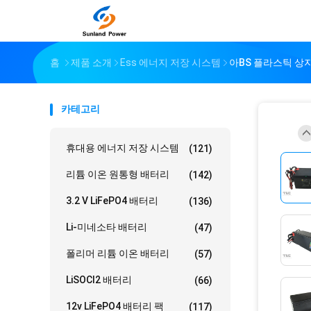
홈
제품 소개
Ess 에너지 저장 시스템
아BS 플라스틱 상자를
카테고리
휴대용 에너지 저장 시스템
(121)
리튬 이온 원통형 배터리
(142)
3.2 V LiFePO4 배터리
(136)
Li-미네소타 배터리
(47)
폴리머 리튬 이온 배터리
(57)
LiSOCl2 배터리
(66)
12v LiFePO4 배터리 팩
(117)