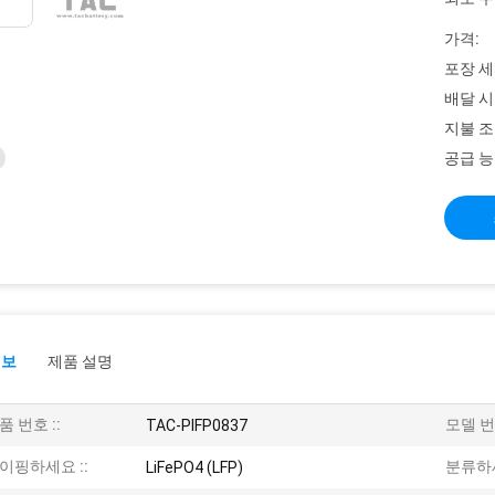
가격:
포장 세
배달 시
지불 조
공급 능
정보
제품 설명
품 번호 ::
모델 번호
TAC-PIFP0837
이핑하세요 ::
분류하세
LiFePO4 (LFP)