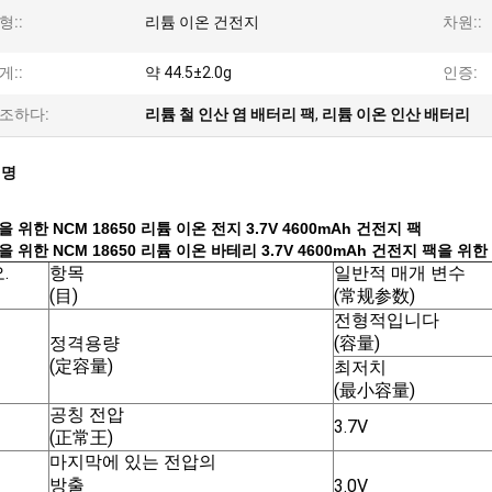
형::
리튬 이온 건전지
차원::
게::
약 44.5±2.0g
인증:
조하다:
리튬 철 인산 염 배터리 팩
,
리튬 이온 인산 배터리
설명
 위한 NCM 18650 리튬 이온 전지 3.7V 4600mAh 건전지 팩
 위한 NCM 18650 리튬 이온 바테리 3.7V 4600mAh 건전지 팩을 위한
.
항목
일반적 매개 변수
(目)
(常规参数)
전형적입니다
정격용량
(容量)
(定容量)
최저치
(最小容量)
공칭 전압
3.7V
(正常王)
마지막에 있는 전압의
방출
3.0V