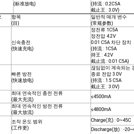
(标准放电)
(持流 : 0.2C5A
截止王 : 3.0V)
.
항목
일반적 매개 변수
(目)
(常规参数)
정전류 1C5A
정전압 4.2V
신속충전
0.01 C5A 차단 장치
(快速充电)
(持流 : 1C5A
持王 : 4.2V
截止流 : 0.01 C5A)
끊임없이 계속되는 경향
빠른 방전
종료 전압 3.0V
(快速放电)
(持流 : 1.5 C5A
截止王 : 3.0V)
최대 연속적인 충전 전류
≤4500mA
(最大充流)
최대 연속적인 방전 전류
≤4800mA
(最大放流)
Charge(充) : 0~45C
조작 온도 범위
(工作更)
Discharge(放) : -20