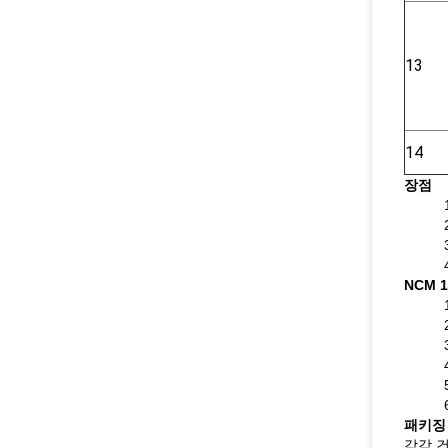
13
14
장점
NCM 
패키징 
각각 건