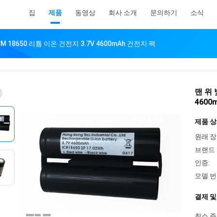
집
제품
동영상
회사 소개
문의하기
소식
M 18650 리튬 이온 건전지 3.7V 4600mAh 건전지 팩
맨 위 
4600
제품 상
원래 장
브랜드 
인증:
모델 번
결제 및
최소 주