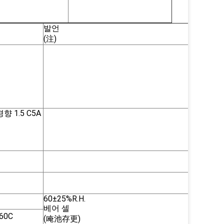
발언
(注)
 1.5 C5A
60±25%R.H.
베어 셀
~60C
(唵池存更)