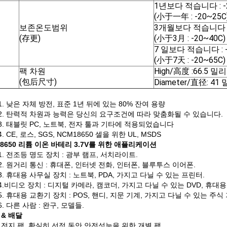
1년보다 적습니다 : -
(小于一年 : -20~25C
보존온도범위
3개월보다 적습니다 : 
(存更)
(小于3月 : -20~40C)
7 일보다 적습니다 : -
(小于7天 : -20~65C)
팩 차원
High/高度 :66.5 
(包后尺寸)
Diameter/直径: 4
1. 낮은 자체 방전, 표준 1년 뒤에 있는 80% 잔여 용량
2. 탄력적 차원과 능력은 당신의 요구조건에 따라 맞춤화될 수 있습니다.
3. 태블릿 PC, 노트북, 전자 툴과 기타에 적용되었습니다
4. CE, 로스, SGS, NCM18650 셀을 위한 UL, MSDS
18650 리튬 이온 바테리 3.7V를 위한 애플리케이션
1. 전조등 명도 장치 : 광부 램프, 서치라이트.
2. 원거리 통신 : 휴대폰, 인터넷 전화, 인터폰, 블루투스 이어폰.
3. 휴대용 사무실 장치 : 노트북, PDA, 가지고 다닐 수 있는 프린터.
4.비디오 장치 : 디지털 카메라, 캠코더, 가지고 다닐 수 있는 DVD, 휴대용 
5. 휴대용 교환기 장치 : POS, 핸디, 지문 기계, 가지고 다닐 수 있는 주식
6. 다른 사람 : 완구, 모델들.
& 배달
전지 팩, 확실히 선적 동안 안전성능을 위한 개별 팩