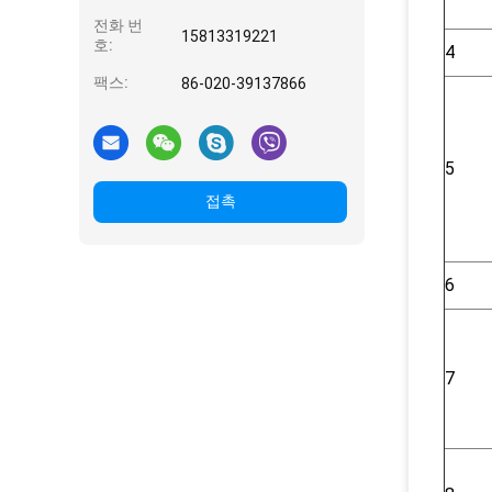
전화 번
15813319221
호:
4
팩스:
86-020-39137866
5
접촉
6
7