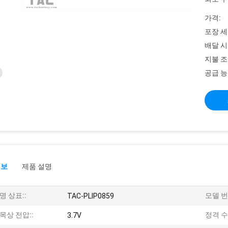
가격:
포장 세
배달 시
지불 조
공급 능
정보
제품 설명
명 상표::
모델 번
TAC-PLIP0859
목상 전압::
정격 수
3.7V