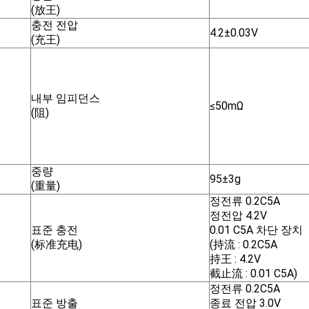
(放王)
충전 전압
4.2±0.03V
(充王)
내부 임피던스
≤50mΩ
(阻)
중량
95±3g
(重量)
정전류 0.2C5A
정전압 4.2V
표준 충전
0.01 C5A 차단 장치
(标准充电)
(持流 : 0.2C5A
持王 : 4.2V
截止流 : 0.01 C5A)
정전류 0.2C5A
표준 방출
종료 전압 3.0V