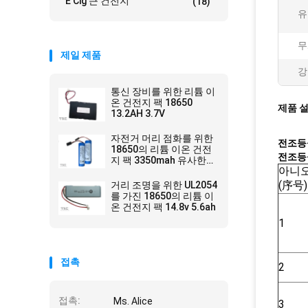
E Cig 큰 건전지
(18)
유
무
제일 제품
강
통신 장비를 위한 리튬 이
온 건전지 팩 18650
제품 
13.2AH 3.7V
자전거 머리 점화를 위한
전조등을
18650의 리튬 이온 건전
전조등을
지 팩 3350mah 유사한
아니오
Panasonic
(序号)
거리 조명을 위한 UL2054
를 가진 18650의 리튬 이
온 건전지 팩 14.8v 5.6ah
1
접촉
2
접촉:
Ms. Alice
3