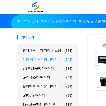
홈
제품 소개
리튬 이온 원통형 배터리
맨 위 빛을 위한 NC
카테고리
휴대용 에너지 저장 시스템
(121)
리튬 이온 원통형 배터리
(142)
3.2 V LiFePO4 배터리
(136)
Li-미네소타 배터리
(47)
폴리머 리튬 이온 배터리
(57)
LiSOCl2 배터리
(66)
12v LiFePO4 배터리 팩
(117)