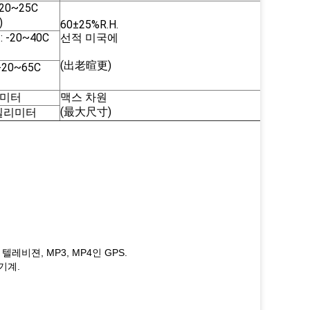
20~25C
)
60±25%R.H.
-20~40C
선적 미국에
(出老暄更)
20~65C
밀리미터
맥스 차원
(最大尺寸)
1 밀리미터
텔레비젼, MP3, MP4인 GPS.
 기계.