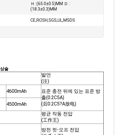
Ｈ :(65.0±0.5)MM Ｄ :
(18.3±0.3)MM
CE,ROSH,SGS,UL,MSDS
 상술
발언
(注)
4600mAh
표준 충전 뒤에 있는 표준 방
출(0.2C5A)
(后0.2C5?A放电)
4500mAh
평균 작동 전압
(工作王)
방전 컷-오프 전압