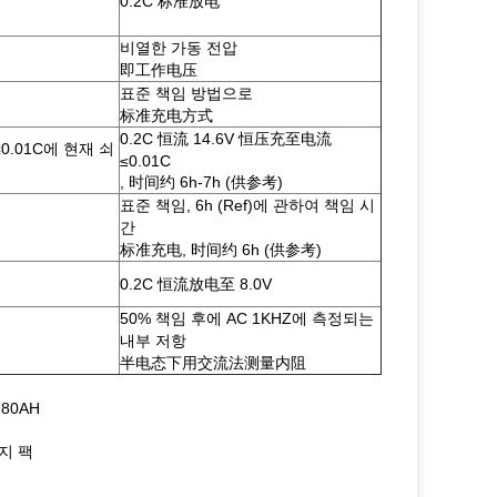
0.2C 标准放电
비열한 가동 전압
即工作电压
표준 책임 방법으로
标准充电方式
0.2C 恒流 14.6V 恒压充至电流
≤0.01C에 현재 쇠
≤0.01C
, 时间约 6h-7h (供参考)
표준 책임, 6h (Ref)에 관하여 책임 시
간
标准充电, 时间约 6h (供参考)
0.2C 恒流放电至 8.0V
50% 책임 후에 AC 1KHZ에 측정되는
내부 저항
半电态下用交流法测量内阻
 80AH
전지 팩