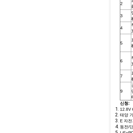
2
3
4
5
6
7
9
신청:
12.8V
태양 가
E 자전
동전/
LiFeP