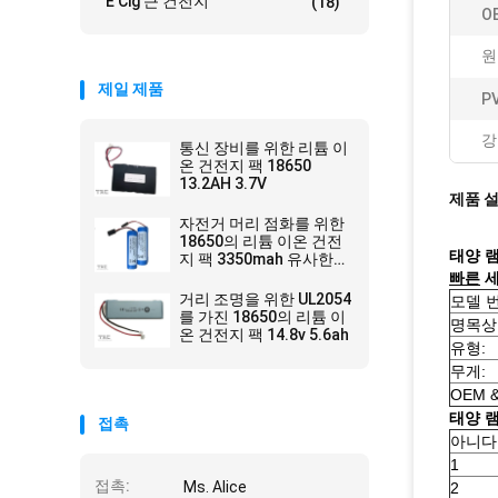
E Cig 큰 건전지
(18)
O
원
제일 제품
P
강
통신 장비를 위한 리튬 이
온 건전지 팩 18650
13.2AH 3.7V
제품 
자전거 머리 점화를 위한
18650의 리튬 이온 건전
태양 램
지 팩 3350mah 유사한
Panasonic
빠른
세
거리 조명을 위한 UL2054
모델 번
를 가진 18650의 리튬 이
명목상
온 건전지 팩 14.8v 5.6ah
유형:
무게:
OEM &
태양 램
접촉
아니다
1
접촉:
Ms. Alice
2