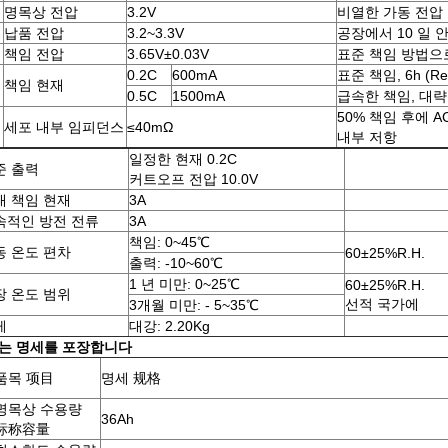
명목상 전압
3.2V
비열한 가동 전압
납품 전압
3.2~3.3V
공장에서 10 일 
책임 전압
3.65V±0.03V
표준 책임 방법으
0.2C
600mA
표준 책임, 6h (
책임 현재
0.5C
1500mA
급속한 책임, 대략 책
50% 책임 후에 A
세포 내부 임피던스
≤40mΩ
내부 저항
일정한 현재 0.2C
준 출력
커트오프 전압 10.0V
대 책임 현재
3A
속적인 방전 전류
3A
책임: 0~45℃
동 온도 편차
60±25%R.H.
출력: -10~60℃
1 년 미만: 0~25℃
60±25%R.H.
장 온도 범위
선적 국가에
3개월 미만: - 5~35℃
게
대강: 2.20Kg
는 명세를 포장합니다
품목 项目
명세 规格
명목상 수용량
36Ah
标称容量