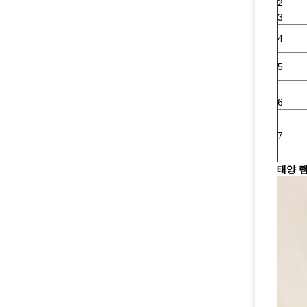
2
3
4
5
6
7
태양 램