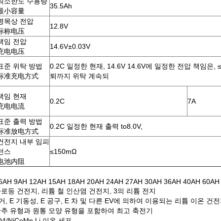
최소한도 수용량
35.5Ah
最小容量
명목상 전압
12.8V
标称电压
책임 전압
14.6V±0.03V
充电电压
표준 위탁 방법
0.2C 일정한 현재, 14.6V 14.6V에 일정한 전압 책임은, 
标准充电方式
퇴까지 위탁 계속되
책임 현재
0.2C
7A
充电电流
표준 출력 방법
0.2C 일정한 현재 출력 to8.0V,
标准放电方式
건전지 내부 임피
던스
≤150mΩ
电池内阻
 6AH 9AH 12AH 15AH 18AH 20AH 24AH 27AH 30AH 36AH 40AH 60AH
로등 건전지, 리튬 철 인산염 건전지, 3의 리튬 전지
거, E 기동성, E 공구, E 차 및 다른 EV에 의하여 이용되는 리튬 이온 건
단추 유형과 원통 모양 유형을 포함하여 최고 축전기
O4/NiCoMn Li 이온 세포