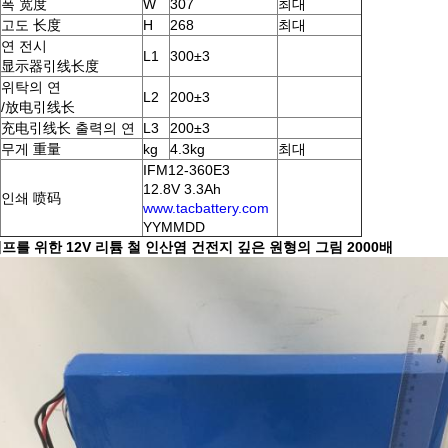
폭 宽度
W
307
최대
고도 长度
H
268
최대
연 전시
L1
300±3
显示器引线长度
위탁의 연
L2
200±3
/放电引线长
充电引线长 출력의 연
L3
200±3
무게 重量
kg
4.3kg
최대
IFM12-360E3
12.8V 3.3Ah
인쇄 喷码
www.tacbattery.com
YYMMDD
프를 위한 12V 리튬 철 인산염 건전지 깊은 원형의 그림 2000배