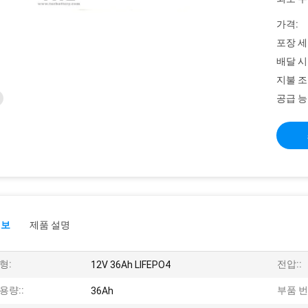
가격:
포장 세
배달 시
지불 조
공급 능
정보
제품 설명
형:
전압::
12V 36Ah LIFEPO4
용량::
부품 번
36Ah