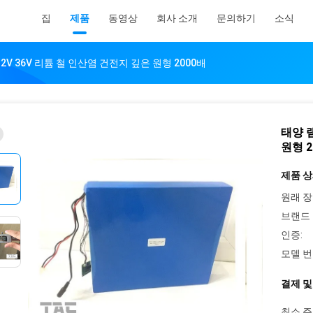
집
제품
동영상
회사 소개
문의하기
소식
2V 36V 리튬 철 인산염 건전지 깊은 원형 2000배
태양 
원형 2
제품 상
원래 장
브랜드 
인증:
모델 번
결제 및
최소 주