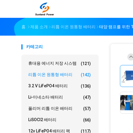
홈
제품 소개
리튬 이온 원통형 배터리
태양 램프를 위한 1
카테고리
휴대용 에너지 저장 시스템
(121)
리튬 이온 원통형 배터리
(142)
3.2 V LiFePO4 배터리
(136)
Li-미네소타 배터리
(47)
폴리머 리튬 이온 배터리
(57)
LiSOCl2 배터리
(66)
12v LiFePO4 배터리 팩
(117)