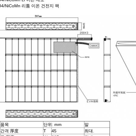
PO4/NiCoMn 리튬 이온 건전지 팩
품목
단위: mm
말
간격 厚度
T
45
최대.