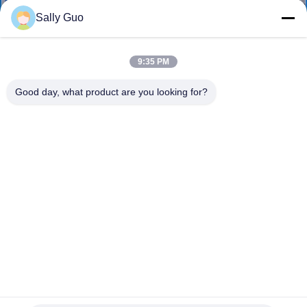
사
Sally Guo
소
9:35 PM
개
Good day, what product are you looking for?
공
장
견
학
품
질
IFM 프로 25.6V 30Ah 산업용 배터리 IFR32700 셀, 8S5P,
768Wh에 의해 구동됩니다. AGV, 로봇 및 태양광 저장소용으
로 제작되었습니다.