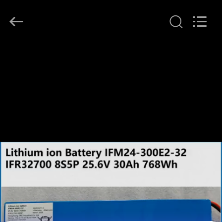
체.
Copyright
©
2011
-
2026
Guang
집
Zhou
Sunland
New
Energy
Technology
Co.,
제
Ltd..
All
Rights
품
Reserved.
동
영
상
회