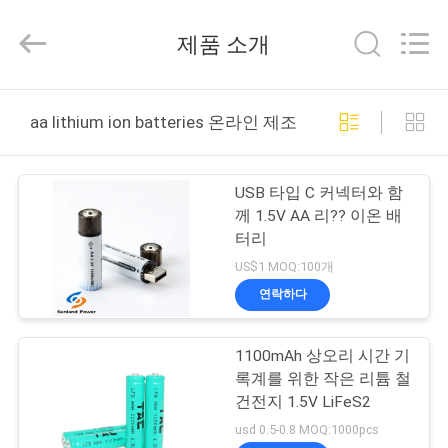
체.
Copyright
©
제품 소개
2011
-
2026
Guang
집
Zhou
Sunland
aa lithium ion batteries 온라인 제조
New
Energy
Technology
Co.,
제
Ltd..
All
USB 타입 C 커넥터와 함
Rights
품
께 1.5V AA 리?? 이온 배
Reserved.
터리
US$1 MOQ:100개
동
연락하다
영
1100mAh 상오리 시간 기
상
록계를 위한 작은 리튬 철
건전지 1.5V LiFeS2
회
usd 0.5-0.8 MOQ:1000pcs