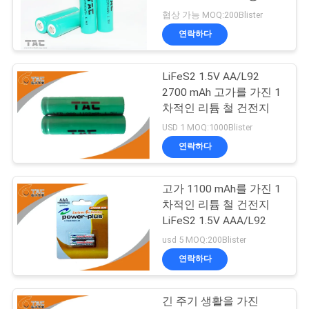
관
리튬 철 배터리
협상 가능 MOQ:200Blister
리
연락하다
문
LiFeS2 1.5V AA/L92
2700 mAh 고가를 가진 1
의
차적인 리튬 철 건전지
하
USD 1 MOQ:1000Blister
연락하다
기
고가 1100 mAh를 가진 1
소
차적인 리튬 철 건전지
LiFeS2 1.5V AAA/L92
식
usd 5 MOQ:200Blister
연락하다
케
긴 주기 생활을 가진