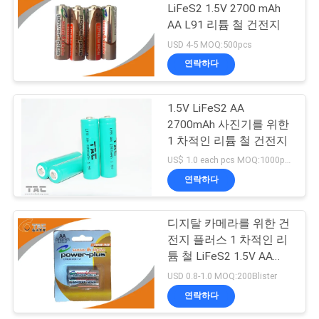
이
LiFeS2 1.5V 2700 mAh
AA L91 리튬 철 건전지
스
USD 4-5 MOQ:500pcs
연락하다
조
회
1.5V LiFeS2 AA
2700mAh 사진기를 위한
를
1 차적인 리튬 철 건전지
요
US$ 1.0 each pcs MOQ:1000pcs
연락하다
청
하
디지탈 카메라를 위한 건
전지 플러스 1 차적인 리
다
튬 철 LiFeS2 1.5V AA
L91 힘
USD 0.8-1.0 MOQ:200Blister
사
연락하다