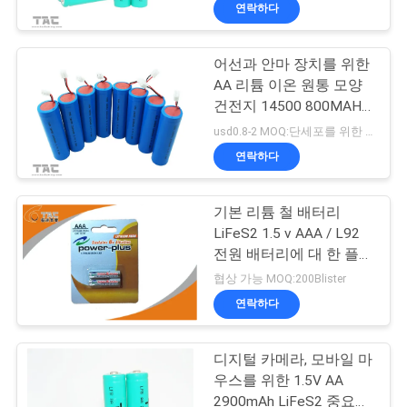
연락하다
사
소
어선과 안마 장치를 위한
AA 리튬 이온 원통 모양
개
건전지 14500 800MAH
3.7V
usd0.8-2 MOQ:단세포를 위한 500 PC, 건전지 팩을 위한 50pack
공
연락하다
장
기본 리튬 철 배터리
견
LiFeS2 1.5 v AAA / L92
전원 배터리에 대 한 플러
학
스 MID, 전자-도 서
협상 가능 MOQ:200Blister
연락하다
품
디지털 카메라, 모바일 마
질
우스를 위한 1.5V AA
2900mAh LiFeS2 중요한