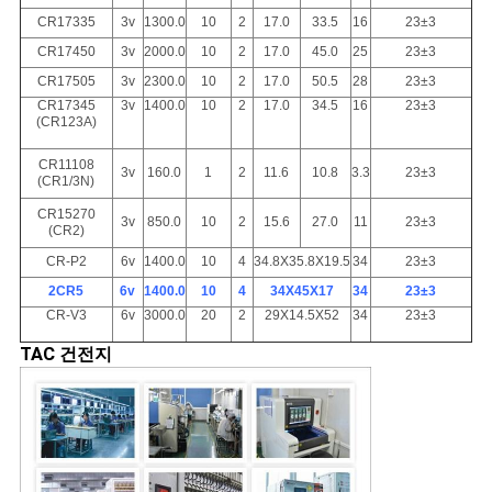
CR17335
3v
1300.0
10
2
17.0
33.5
16
23±3
CR17450
3v
2000.0
10
2
17.0
45.0
25
23±3
CR17505
3v
2300.0
10
2
17.0
50.5
28
23±3
CR17345
3v
1400.0
10
2
17.0
34.5
16
23±3
(CR123A)
CR11108
3v
160.0
1
2
11.6
10.8
3.3
23±3
(CR1/3N)
CR15270
3v
850.0
10
2
15.6
27.0
11
23±3
(CR2)
CR-P2
6v
1400.0
10
4
34.8X35.8X19.5
34
23±3
2CR5
6v
1400.0
10
4
34X45X17
34
23±3
CR-V3
6v
3000.0
20
2
29X14.5X52
34
23±3
TAC 건전지