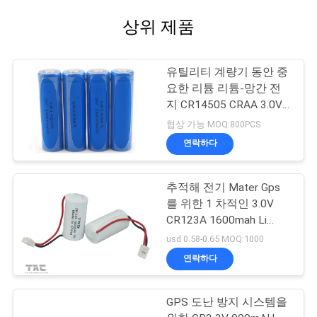
상위 제품
유틸리티 계량기 동안 중
요한 리튬 리튬-망간 전
지 CR14505 CRAA 3.0V
1500mAh, 도어록 장치들
협상 가능 MOQ:800PCS
연락하다
추적해 전기 Mater Gps
를 위한 1 차적인 3.0V
CR123A 1600mah Li
MnO2 건전지
usd 0.58-0.65 MOQ:1000
연락하다
GPS 도난 방지 시스템을