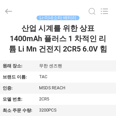
체.
Copyright
©
2011
-
Li-미네소타 배터리
2026
Guang
산업 시계를 위한 상표
집
Zhou
Sunland
New
Energy
1400mAh 플러스 1 차적인 리
Technology
Co.,
제
Ltd..
튬 Li Mn 건전지 2CR5 6.0V 힘
All
Rights
품
Reserved.
원래 장소:
무한 센즈헨
동
TAC
브랜드 이름:
영
MSDS REACH
인증:
상
2CR5
모델 번호:
3200PCS
최소 주문 수량:
회