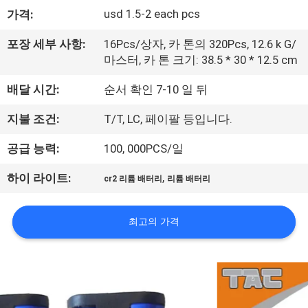
usd 1.5-2 each pcs
가격:
사
소
포장 세부 사항:
16Pcs/상자, 카 톤의 320Pcs, 12.6 k G/
마스터, 카 톤 크기: 38.5 * 30 * 12.5 cm
개
배달 시간:
순서 확인 7-10 일 뒤
공
지불 조건:
T/T, LC, 페이팔 등입니다.
장
공급 능력:
100, 000PCS/일
견
,
하이 라이트:
cr2 리튬 배터리
리튬 배터리
학
최고의 가격
품
질