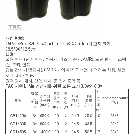
패킹 방법:
16Pcs/Box, 320Pcs/Carton, 12.6KG/Carton의 판지 크기:
38.5*30*12.5cm
신청:
실용 미터 (전기 미터, 수량계, 가스 계량기, AMR); 도난 방지 시스템
(문 로커, 연기
경보 감지기 발견자); CMOS 기억과 RTC 백업; 추적하는 차량, 산업
시계; 바다 부표,
원격 감시 체계, 산업 시계, 군 전자공학 등.
TAC 지원 Li Mn 건전지를 위한 모든 크기 3.0v와 6.0v
참
명목
표준
끝
명목상
최대.
최대.
고
상
출력
전
TestTemperature
모형
수용량
직경
고도
무
전압
현재
압
(°C)
(mAh)
(mm)
(mm)
게
(v)
(mA)
(v)
(g)
CR14250
3v
650.0
10
2
14.5
25.0
10
23±3
CR14335
3v
800.0
10
2
14.5
33.5
23±3
CR14505
3v
1400.0
10
2
14.5
50.5
17
23±3