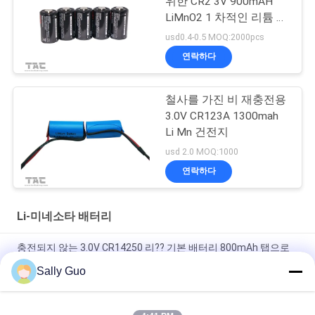
위한 CR2 3V 900mAH
LiMnO2 1 차적인 리튬 전
지
usd0.4-0.5 MOQ:2000pcs
연락하다
철사를 가진 비 재충전용
3.0V CR123A 1300mah
Li Mn 건전지
usd 2.0 MOQ:1000
연락하다
Li-미네소타 배터리
충전되지 않는 3.0V CR14250 리?? 기본 배터리 800mAh 탭으로
스마트 홈용 애플리케이션
Sally Guo
현명한 집 3000mAh 3.0V CR17505 Li-MnO2 배터리