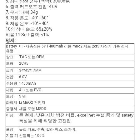
이
5. 최대 방전 전류 (맥박): 3000mA
6. 출력 커트오프 전압: 4.0V
스
7. 무게: 대략 34g
8. 작용 온도: -40°--60°
9. 저장 온도: -10°--40°
10의 상대 습도: 65±20%
조
비율 11.Self 출력: ≤1%
명세:
회
Battey
비 - 재충전용 6v 1400mah 리튬 mno2 세포 2cr5 사진기 리튬 전지
유형
상표
TAC 또는 OEM
를
모형
2CR5
요
크기
34*45*17MM
전압
6.0V
청
수용량
1400mAh
재킷
Alu 또는 PVC
하
보장
5 년
화학계
Li MnO2 건전지
다
증명서
세륨 도달 MSDS
큰 현재, 낮은 자체 방전 비율, excellnet 누설 증거 및 satety
이점
특성을 위해 적당한 고전압.
사
포장
물집 카드, 수축, 칼라 박스, 조가비.
지불 기
선불되는 100%