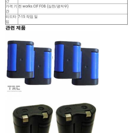
간
이
가격 기
전 works.CIF FOB (심천/광저우)
간
트
리드타
7-15 작업 일
임
맵
관련 제품
PRIVACY
POLICY