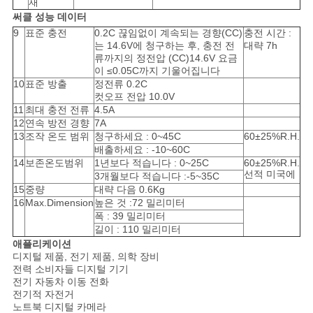
재
이
써클 성능 데이터
트
9
표준 충전
0.2C 끊임없이 계속되는 경향(CC)
충전 시간 :
는 14.6V에 청구하는 후, 충전 전
대략 7h
류까지의 정전압 (CC)14.6V 요금
맵
이 ≤0.05C까지 기울어집니다
10
표준 방출
정전류 0.2C
컷오프 전압 10.0V
PRIVACY
11
최대 충전 전류
4.5A
12
연속 방전 경향
7A
POLICY
13
조작 온도 범위
청구하세요 : 0~45C
60±25%R.H.
배출하세요 : -10~60C
14
보존온도범위
1년보다 적습니다 : 0~25C
60±25%R.H.
선적 미국에
3개월보다 적습니다 :-5~35C
15
중량
대략 다음 0.6Kg
16
Max.Dimension
높은 것 :72 밀리미터
폭 : 39 밀리미터
길이 : 110 밀리미터
애플리케이션
디지털 제품, 전기 제품, 의학 장비
전력 소비자들 디지털 기기
전기 자동차 이동 전화
전기적 자전거
노트북 디지털 카메라