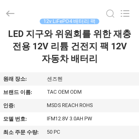
체.
Copyright
©
2011
-
12v LiFePO4 배터리 팩
2026
Guang
LED 지구와 위원회를 위한 재충
집
Zhou
Sunland
New
Energy
전용 12V 리튬 건전지 팩 12V
Technology
Co.,
제
Ltd..
자동차 배터리
All
Rights
품
Reserved.
원래 장소:
센즈헨
동
TAC OEM ODM
브랜드 이름:
영
MSDS REACH ROHS
인증:
상
IFM12.8V 3.0AH PW
모델 번호:
50 PC
최소 주문 수량:
회