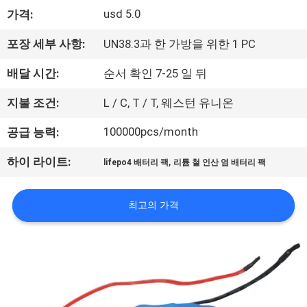
usd 5.0
가격:
사
소
포장 세부 사항:
UN38.3과 한 가방을 위한 1 PC
개
배달 시간:
순서 확인 7-25 일 뒤
지불 조건:
L / C, T / T, 웨스턴 유니온
공
100000pcs/month
공급 능력:
장
,
하이 라이트:
lifepo4 배터리 팩
리튬 철 인산 염 배터리 팩
견
학
최고의 가격
품
질