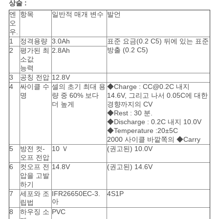
이
상술 :
엔
항목
일반적 매개 변수
발언
스
오
우.
1
정격용량
3.0Ah
표준 요금(0.2 C5) 뒤에 있는 표준
방출 (0.2 C5)
2
평가된 최
2.8Ah
조
소값
능력
회
3
공칭 전압
12.8V
4
싸이클 수
셀의 초기 최대 용
◆Charge : CC@0.2C 내지
를
명
량 중 60% 보다
14.6V, 그리고 나서 0.05C에 대한
더 높게
경향까지의 CV
요
◆Rest : 30 분.
◆Discharge : 0.2C 내지 10.0V
청
◆Temperature :20±5C
2000 사이클 바깥쪽의 ◆Carry
하
5
방전 컷-
10 Ｖ
(권고된) 10.0V
오프 전압
6
컷오프 전
14.8V
(권고된) 14.6V
다
압을 고발
하기
7
세포와 조
IFR26650EC-3.
4S1P
아
사
립법
8
하우징 소
PVC