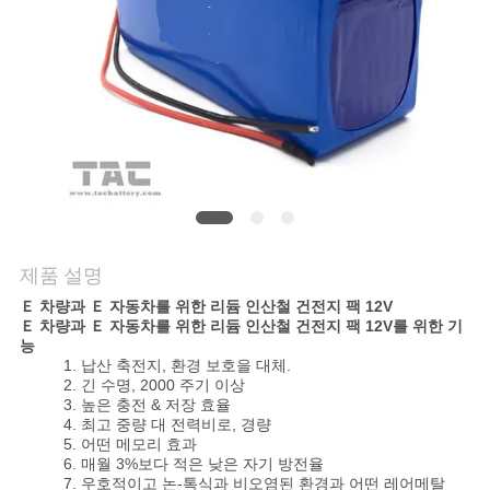
관
리
문
의
하
기
제품 설명
Ｅ 차량과 Ｅ 자동차를 위한 리듐 인산철 건전지 팩 12V
소
Ｅ 차량과 Ｅ 자동차를 위한 리듐 인산철 건전지 팩 12V를 위한 기
능
식
1. 납산 축전지, 환경 보호을 대체.
2. 긴 수명, 2000 주기 이상
3. 높은 충전 & 저장 효율
4. 최고 중량 대 전력비로, 경량
케
5. 어떤 메모리 효과
6. 매월 3%보다 적은 낮은 자기 방전율
7. 우호적이고 논-톡식과 비오염된 환경과 어떤 레어메탈