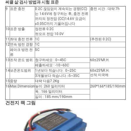
이
써클 삶 검사 방법과 시험 표준
9
표준 충전
0.2C 끊임없이 계속되는 경향(CC)
충전 시간 : 대략 7h
트
는 14.6V에 청구하는 후, 충전 전류
까지의 정전압 (CC)14.6V 요금이
≤0.05C까지 기울어집니다
맵
10
표준 방출
정전류 0.2C
컷오프 전압 10.0V
11
최대 충전 전류
1C
(추천된 0.2C)
12
연속 방전 경향
1C
PRIVACY
페아크 방전 전
5C
POLICY
류
13
조작 온도 범위
청구하세요 : 0~45C
60±25%R.H.
배출하세요 : -10~60C
14
보존온도범위
1년보다 적습니다 : 0~25C
60±25%R.H.
선적 미국에
3개월보다 적습니다 :-5~35C
15
중량
대략 다음7.2Kg
16
Max.Dimension
높이 :260 밀리미터
260*166*185/190mm
폭 : 166 밀리미터
길이 : 185 mm/190mm
건전지 팩 그림