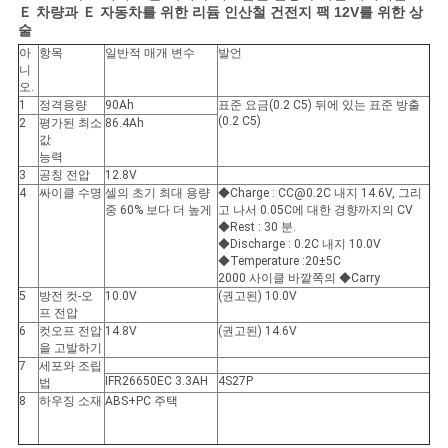
이
Ｅ 차량과 Ｅ 자동차를 위한 리듐 인산철 건전지 팩 12V를 위한 상
술
스
아
항목
일반적 매개 변수
발언
니
오.
조
1
정격용량
90Ah
표준 요금(0.2 C5) 뒤에 있는 표준 방출
(0.2 C5)
2
평가된 최소
86.4Ah
값
회
능력
3
공칭 전압
12.8V
를
4
싸이클 수명
셀의 초기 최대 용량
◆Charge : CC@0.2C 내지 14.6V, 그리
중 60% 보다 더 높게
고 나서 0.05C에 대한 경향까지의 CV
요
◆Rest : 30 분.
◆Discharge : 0.2C 내지 10.0V
◆Temperature :20±5C
청
2000 사이클 바깥쪽의 ◆Carry
5
방전 컷-오
10.0V
(권고된) 10.0V
하
프 전압
6
컷오프 전압
14.8V
(권고된) 14.6V
다
을 고발하기
7
세포와 조립
IFR26650EC 3.3AH
4S27P
법
8
하우징 소재
ABS+PC 주택
사