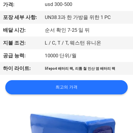
usd 300-500
가격:
사
포장 세부 사항:
UN38.3과 한 가방을 위한 1 PC
소
배달 시간:
순서 확인 7-25 일 뒤
개
지불 조건:
L / C, T / T, 웨스턴 유니온
공
공급 능력:
10000 단위/월
장
,
하이 라이트:
lifepo4 배터리 팩
리튬 철 인산 염 배터리 팩
견
학
최고의 가격
품
질