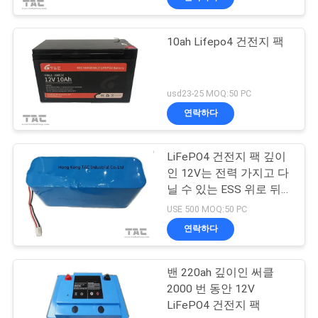
10ah Lifepo4 건전지 팩
usd23-25 MOQ:50 PC
연락하다
LiFePO4 건전지 팩 깊이
인 12V는 전력 가지고 다
닐 수 있는 ESS 위로 뒤
쪽을 위해 26650 9.9AH
USE 500 MOQ:50 PC
를 선회합니다
연락하다
밴 220ah 깊이인 써클
2000 번 동안 12V
LiFePO4 건전지 팩