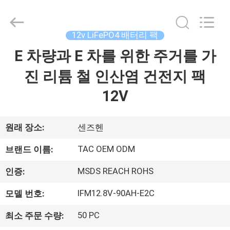
체.
Copyright
©
2011
-
12v LiFePO4 배터리 팩
2026
Guang
E 차량과 E 차를 위한 주거를 가
집
Zhou
Sunland
New
Energy
진 리튬 철 인산염 건전지 팩
Technology
Co.,
제
12V
Ltd..
All
Rights
품
Reserved.
원래 장소:
센즈헨
동
TAC OEM ODM
브랜드 이름:
영
MSDS REACH ROHS
인증:
상
IFM12.8V-90AH-E2C
모델 번호:
50 PC
최소 주문 수량:
회