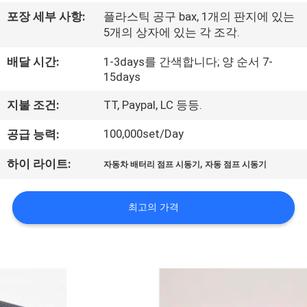
사
포장 세부 사항:
플라스틱 공구 bax, 1개의 판지에 있는
5개의 상자에 있는 각 조각.
소
배달 시간:
1-3days를 간색합니다; 양 순서 7-
개
15days
지불 조건:
TT, Paypal, LC 등등.
공
100,000set/Day
공급 능력:
장
,
하이 라이트:
자동차 배터리 점프 시동기
자동 점프 시동기
견
학
최고의 가격
품
질