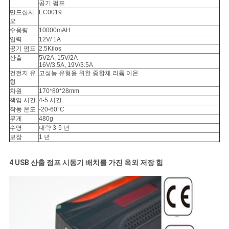
이
공기 펌프
만드십시
EC0019
오
트
수용량
10000mAH
입력
12V/ 1A
맵
공기 펌프
2.5Kilos
산출
5V2A, 15V/2A
16V/3.5A, 19V/3.5A
건전지 유
고성능 유형을 위한 중합체 리튬 이온
PRIVACY
형
차원
170*80*28mm
POLICY
책임 시간
4-5 시간
작동 온도
-20-60°C
무게
480g
수명
대략 3-5 년
보장
1 년
4 USB 산출 점프 시동기 배치를 가진 옥외 저장 힘