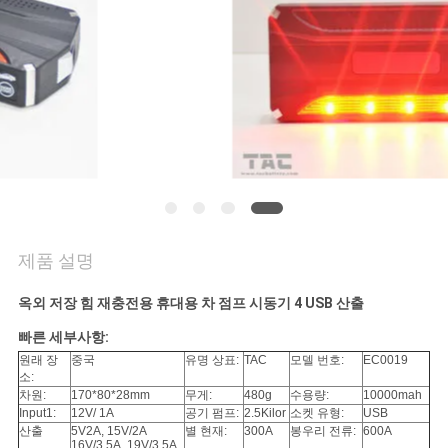
관
리
문
의
하
기
제품 설명
소
옥외 저장 힘 재충전용 휴대용 차 점프 시동기 4 USB 산출
식
빠른 세부사항:
원래 장
중국
유명 상표:
TAC
모델 번호:
EC0019
소:
차원:
170*80*28mm
무게:
480g
수용량:
10000mah
케
Input1:
12V/ 1A
공기 펌프:
2.5Kilor
소켓 유형:
USB
산출
5V2A, 15V/2A
별 현재:
300A
봉우리 전류:
600A
16V/3.5A, 19V/3.5A