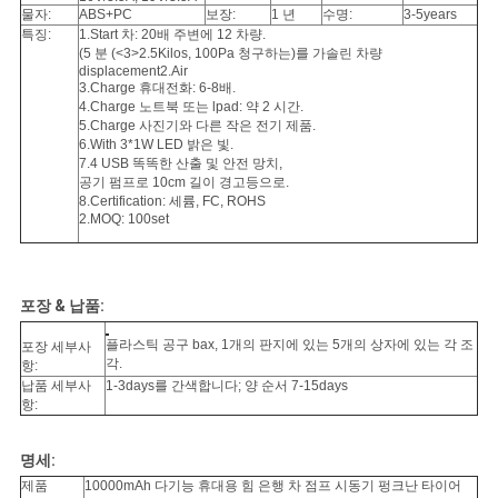
이
물자:
ABS+PC
보장:
1 년
수명:
3-5years
특징:
1.Start 차: 20배 주변에 12 차량.
스
(5 분 (<3>2.5Kilos, 100Pa 청구하는)를 가솔린 차량
displacement2.Air
3.Charge 휴대전화: 6-8배.
4.Charge 노트북 또는 lpad: 약 2 시간.
조
5.Charge 사진기와 다른 작은 전기 제품.
6.With 3*1W LED 밝은 빛.
회
7.4 USB 똑똑한 산출 및 안전 망치,
공기 펌프로 10cm 길이 경고등으로.
8.Certification: 세륨, FC, ROHS
를
2.MOQ: 100set
요
청
포장 & 납품:
하
플라스틱 공구 bax, 1개의 판지에 있는 5개의 상자에 있는 각 조
포장 세부사
각.
항:
다
납품 세부사
1-3days를 간색합니다; 양 순서 7-15days
항:
사
명세:
제품
10000mAh 다기능 휴대용 힘 은행 차 점프 시동기 펑크난 타이어