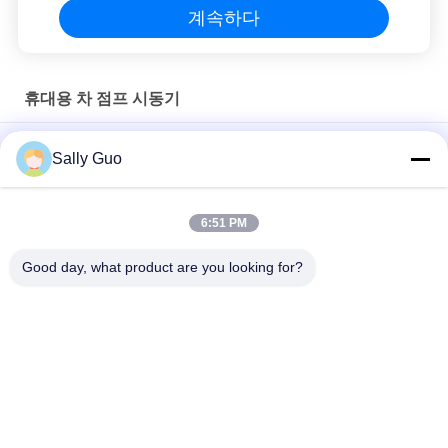
계속하다
휴대용 차 점프 시동기
이동 전화/iPad를 위한 긴 주기 생활 매우 얇은 힘 은행 8000mAh
Sally Guo
소형 유형 12v 29.6Wh 외부 전지 효력 은행, 차 잠바 기능 힘 은행
6:51 PM
빠른 충전 3600 mah 리튬 배터리는 자동차 점프 스타터 12V
Lifepo4 사방정계 셀을 운영했습니다
Good day, what product are you looking for?
모든
휴대용 에너지 저장 
리튬 이온 원통형 배
시스템
터리
3.2 V LiFePO4 배터리
Li-미네소타 배터리