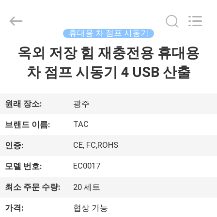
체.
Copyright
©
2011
-
휴대용 차 점프 시동기
2026
Guang
옥외 저장 힘 재충전용 휴대용
집
Zhou
Sunland
New
Energy
차 점프 시동기 4 USB 산출
Technology
Co.,
제
Ltd..
All
Rights
품
원래 장소:
광주
Reserved.
TAC
브랜드 이름:
동
CE, FC,ROHS
인증:
영
EC0017
모델 번호:
상
최소 주문 수량:
20 세트
가격:
협상 가능
회