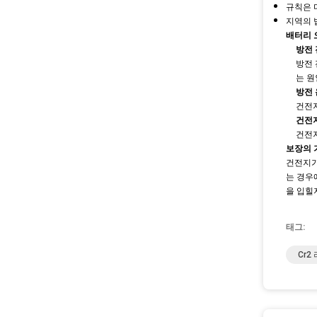
규칙은 
지역의 
배터리 
방전
방전 
는 원
방전
건전지
건전
건전지
보장의 
건전지가
는 경우
을 입힐
태그:
Cr2