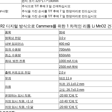
판지 크기 325*177*190mm
주식으로 T/T 후에 3 일 간색하십시오
부사항:
주식을 가진 순서를 T/T 후에 7 일 한덩어리로 만드십시오
주식을 가진 순서를 T/T 후에 7 일 한덩어리로 만드십시오
 CR2 디지털 방식으로 Cammera를 위한 1 차적인 리튬 Li MnO2 
품목
명세
명목상 전압
3.0 v
내부 임피던스
400 mΩ
정격 수용량
700mAh
최소 수용량
650mAh
최대. 방전 전류
1000 mA 지속
2500 mA 맥박
출력 커트오프 전압
2.0 v
무게
대강 11 g
직경: 15.1±0.2 mm
차원
고도: 26.7±0.3 mm
운영하는 임시 직원.
-20 60 ℃에 ℃
저장 임시 직원. <1 년
-10 40 ℃에 ℃
저장 임시 직원. <3 달
-20 60 ℃에 ℃