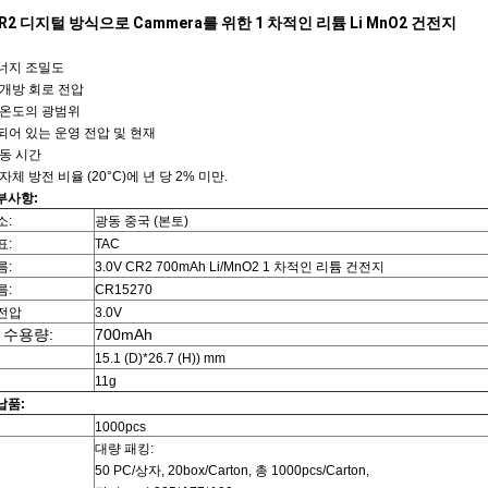
 CR2 디지털 방식으로 Cammera를 위한 1 차적인 리튬 Li MnO2 건전지
너지 조밀도
 개방 회로 전압
 온도의 광범위
되어 있는 운영 전압 및 현재
가동 시간
자체 방전 비율 (20°C)에 년 당 2% 미만.
부사항:
소:
광동 중국 (본토)
표:
TAC
름:
3.0V CR2 700mAh Li/MnO2 1 차적인 리튬 건전지
름:
CR15270
전압
3.0V
 수용량:
700mAh
15.1 (D)*26.7 (H)) mm
11g
납품:
1000pcs
대량 패킹:
50 PC/상자, 20box/Carton, 총 1000pcs/Carton,