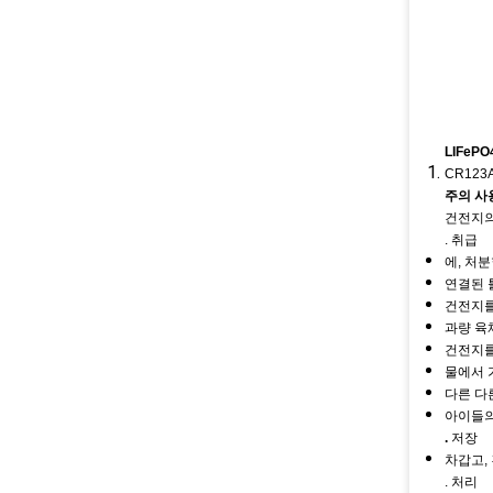
LIFeP
CR123A
주의 사
건전지의
. 취급
에, 처
연결된 
건전지를
과량 육
건전지를
물에서 
다른 다
아이들의
.
저장
차갑고,
. 처리