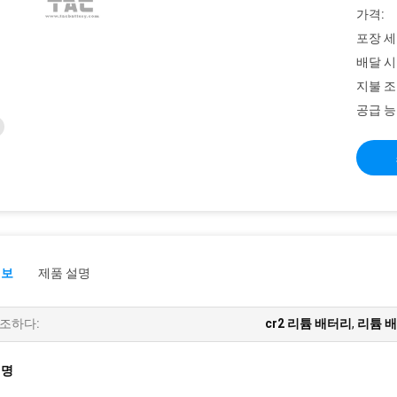
가격:
포장 세
배달 시
지불 조
공급 능
정보
제품 설명
조하다:
cr2 리튬 배터리
,
리튬 
설명