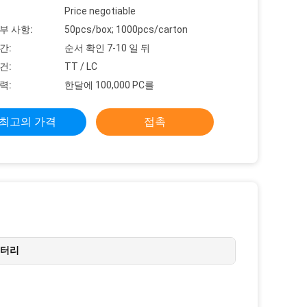
Price negotiable
부 사항:
50pcs/box; 1000pcs/carton
간:
순서 확인 7-10 일 뒤
건:
TT / LC
력:
한달에 100,000 PC를
최고의 가격
접촉
배터리