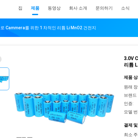
집
제품
동영상
회사 소개
문의하기
소식
로 Cammera를 위한 1 차적인 리튬 Li MnO2 건전지
3.0V
리튬 L
제품 상
원래 장
브랜드 
인증:
모델 번
결제 및
최소 주