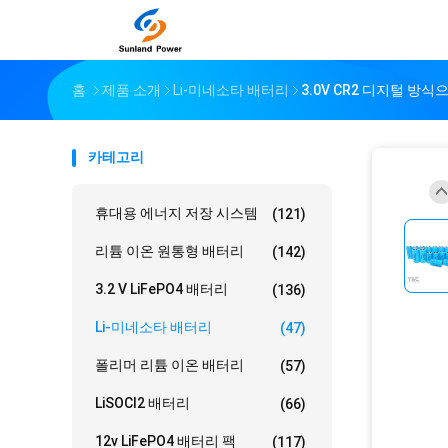
홈
제품 소개
Li-미네소타 배터리
3.0V CR2 디지털 방식으
카테고리
휴대용 에너지 저장 시스템
(121)
리튬 이온 원통형 배터리
(142)
3.2 V LiFePO4 배터리
(136)
Li-미네소타 배터리
(47)
폴리머 리튬 이온 배터리
(57)
LiSOCl2 배터리
(66)
12v LiFePO4 배터리 팩
(117)