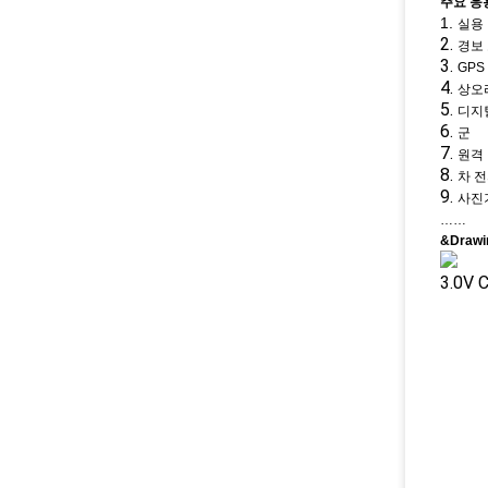
주요 응
1.
실용 
2.
경보 
3.
GPS
4.
상오
5.
디지
6.
군
7.
원격
8.
차 
9.
사진
……
&Drawi
3.0V