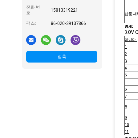
전화 번
15813319221
호:
납품 세
팩스:
86-020-39137866
명세:
3.0V
아니다.
1
2
접촉
3
4
5
6
7
8
9
10
11