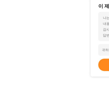
이 
나는
내용
감사
답변