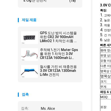
E Cig 큰 건전지
(18)
3.0V
특징:
1.
고에
2.
제일 제품
높은
3.
작용
4.
안정
GPS 도난 방지 시스템을
5.
긴 
위한 CR2 3V 900mAH
6.
낮은 
LiMnO2 1 차적인 리튬 전
지
빠른 세
추적해 \ 전기 Mater Gps
원래 장
를 위한 1 차적인 3.0V
유명 상
CR123A 1600mah Li
모형 이
MnO2 건전지
다른 이
철사를 가진 비 재충전용
3.0V CR123A 1300mah
명목상 
Li Mn 건전지
명목상
크기:
무게:
패킹 & 
접촉
MOQ:
포장:
접촉:
Ms. Alice