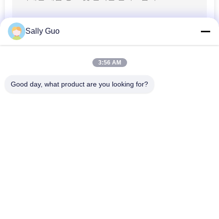
휴대용 배터리 충전
Sally Guo
기
3:56 AM
Good day, what product are you looking for?
모든
16
전원 도구 충전식 배
휴대용 에너지 저장 
리튬 이온 원통형 배
시스템
터리
터리
3.2 V LiFePO4 배터리
Li-미네소타 배터리
폴리머 리튬 이온 배
LiSOCl2 배터리
터리
36