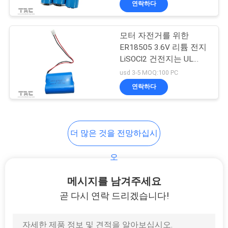
연락하다
51
전기 자전거 배터리
모터 자전거를 위한
팩
ER18505 3.6V 리튬 전지
LiSOCl2 건전지는 UL
ROHS를 통과했습니다
usd 3-5 MOQ:100 PC
연락하다
20
더 많은 것을 전망하십시
리튬 철 전지
오
메시지를 남겨주세요
곧 다시 연락 드리겠습니다!
21