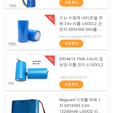
지금 문의
사
소
HOT
Ｃ는 수량계 네티즌을 위
140
해 3.6v 리튬 LiSOCL2 건
개
3.2 V LiFePO4 배터
전지 ER26500 9AH를 모
델링합니다
base on quantity MOQ:100 PC
리
공
지금 문의
장
HOT
ER34615 19Ah 3.6v의 경
견
보망 리튬 전지 LI-SOCL2
학
51
USD20 MOQ:100 PC
지금 문의
Li-미네소타 배터리
품
Magcard 기계를 위해 1
질
차 ER18505 3.6V
13200mAh LiSOCl2 리튬