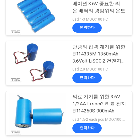
이
베이션 3.6V 중요한 리-
온 배터리 광범위의 온도
스
122
usd 1-3 MOQ:100 PC
12v LiFePO4 배터리
연락하다
조
팩
회
탄광의 압력 계기를 위한
ER14335M 1350mAh
를
3.6Volt LiSOCl2 건전지
팩
요
usd 2.0 MOQ:100 PC
연락하다
19
청
태양 에너지 저장 시
하
의료 기기를 위한 3.6V
1/2AA Li soci2 리튬 전지
스템
다
ER14250S 900mAh
usd 1.5-2 each pcs MOQ:100 PC
사
연락하다