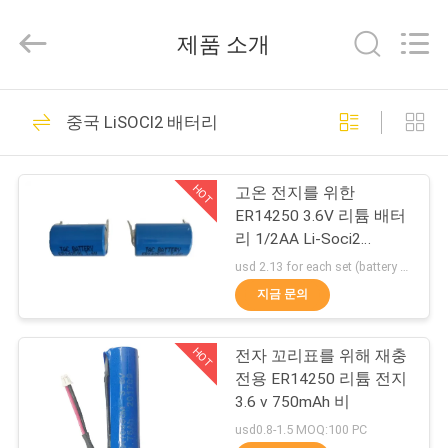
체.
Copyright
©
제품 소개
2011
-
2026
Guang
집
Zhou
121
Sunland
중국 LiSOCl2 배터리
New
휴대용 에너지 저장
Energy
Technology
Co.,
제
Ltd..
시스템
HOT
All
고온 전지를 위한
Rights
품
ER14250 3.6V 리튬 배터
Reserved.
리 1/2AA Li-Soci2
800mAh
usd 2.13 for each set (battery with tag) MOQ:100 PC
동
지금 문의
146
영
리튬 이온 원통형 배
HOT
전자 꼬리표를 위해 재충
상
전용 ER14250 리튬 전지
터리
3.6 v 750mAh 비
회
usd0.8-1.5 MOQ:100 PC