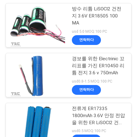
이
방수 리튬 LiSOCl2 건전
17
트
지 3.6V ER18505 100
배터리 에너지 저장
MA
맵
usd 5.0 MOQ:100 PC
시스템
연락하다
PRIVACY
POLICY
경보를 위한 Electrinic 꼬
리표를 가진 ER10450 리
튬 전지 3.6 v 750mAh
36
usd0.8-1.5 MOQ:100 PC
Ess 에너지 저장 시
연락하다
스템
전류계 ER17335
1800mAh 3.6V 안정 전압
을 위한 ER LiSOCl2 건전
지
usd0.5 MOQ:100 PC