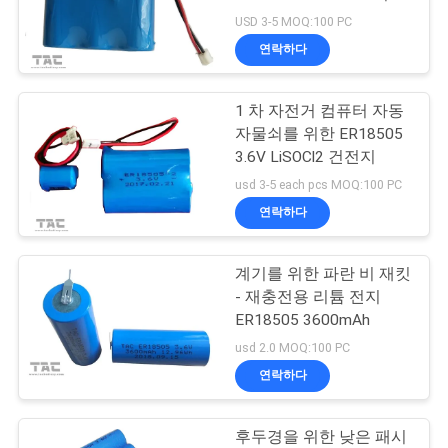
관
전지
USD 3-5 MOQ:100 PC
리
연락하다
62
폴리머 리튬 이온 배
문
1 차 자전거 컴퓨터 자동
자물쇠를 위한 ER18505
의
터리
3.6V LiSOCl2 건전지
하
usd 3-5 each pcs MOQ:100 PC
연락하다
기
계기를 위한 파란 비 재킷
70
소
- 재충전용 리튬 전지
ER18505 3600mAh
식
LiSOCl2 배터리
usd 2.0 MOQ:100 PC
연락하다
케
후두경을 위한 낮은 패시