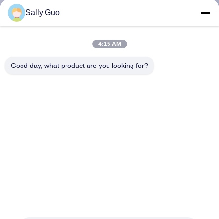
사
Sally Guo
소
4:15 AM
개
Good day, what product are you looking for?
공
장
견
학
품
질
PC를 위한 재충전용 리튬 전지 18650 2800mAh 3.7V 세포