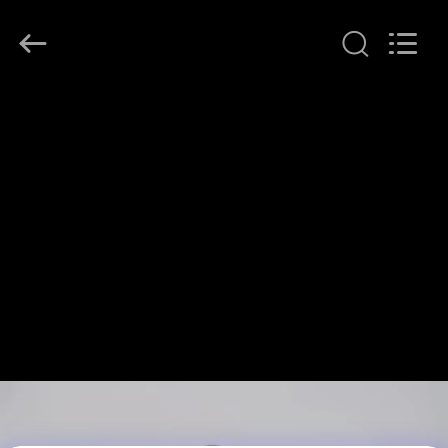
체.
Copyright
©
2011
-
2026
Guang
집
Zhou
Sunland
New
Energy
Technology
Co.,
제
Ltd..
All
Rights
품
Reserved.
동
영
상
회