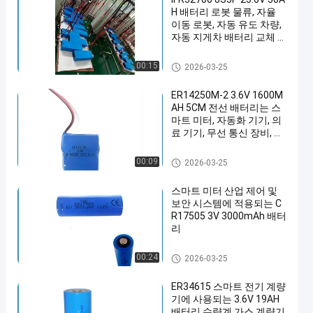
H 배터리 로봇 물류, 자율
이동 로봇, 자동 유도 차량,
자동 지게차 배터리 교체 시
스템, 배터리에 사용
휴대용 에너지 저장 시스템
00:15
2026-03-25
ER14250M-2 3.6V 1600M
AH 5CM 전선 배터리는 스
마트 미터, 자동화 기기, 의
료 기기, 무선 통신 장비, 방
범 시스템, 자동차 전자 장
치, 사물 인터넷 등에 사용
휴대용 에너지 저장 시스템
00:09
2026-03-25
됩니다.
스마트 미터 산업 제어 및
보안 시스템에 적용되는 C
R17505 3V 3000mAh 배터
리
휴대용 에너지 저장 시스템
00:24
2026-03-25
ER34615 스마트 전기 계량
기에 사용되는 3.6V 19AH
배터리 수량계 가스 계량기