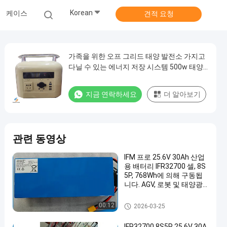
Korean
케이스
견적 요청
가족을 위한 오프 그리드 태양 발전소 가지고
다닐 수 있는 에너지 저장 시스템 500w 태양
발전기
지금 연락하세요
더 알아보기
관련 동영상
IFM 프로 25.6V 30Ah 산업
용 배터리 IFR32700 셀, 8S
5P, 768Wh에 의해 구동됩
니다. AGV, 로봇 및 태양광
저장소용으로 제작되었습
니다.
휴대용 에너지 저장 시스템
00:12
2026-03-25
IFR32700 8S5P 25.6V 30A